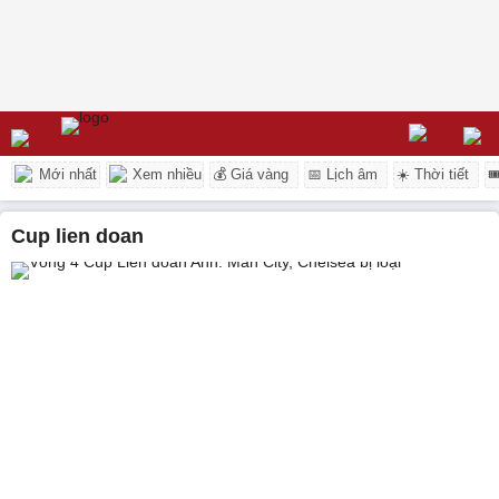
Mới nhất
Xem nhiều
💰 Giá vàng
📅 Lịch âm
☀️ Thời tiết

cup lien doan