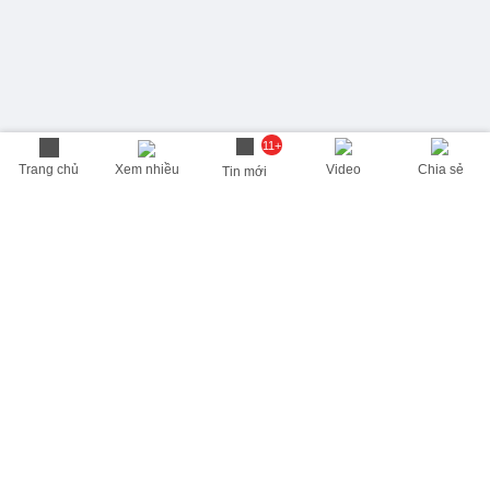
11+
Trang chủ
Xem nhiều
Video
Chia sẻ
Tin mới
THÔNG TIN HỮU ÍCH