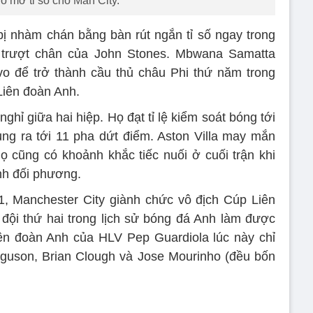
o mở tỉ số cho Man City.
 bị nhàm chán bằng bàn rút ngắn tỉ số ngay trong
ú trượt chân của John Stones. Mbwana Samatta
vo để trở thành cầu thủ châu Phi thứ năm trong
Liên đoàn Anh.
nghỉ giữa hai hiệp. Họ đạt tỉ lệ kiểm soát bóng tới
ung ra tới 11 pha dứt điểm. Aston Villa may mắn
 cũng có khoảnh khắc tiếc nuối ở cuối trận khi
nh đối phương.
2-1, Manchester City giành chức vô địch Cúp Liên
à đội thứ hai trong lịch sử bóng đá Anh làm được
iên đoàn Anh của HLV Pep Guardiola lúc này chỉ
rguson, Brian Clough và Jose Mourinho (đều bốn