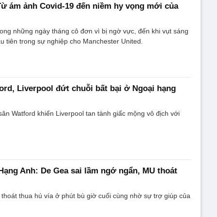
Từ ám ảnh Covid-19 đến niềm hy vọng mới của
rong những ngày tháng cô đơn vì bị ngờ vực, đến khi vụt sáng
u tiên trong sự nghiệp cho Manchester United.
rd, Liverpool đứt chuỗi bất bại ở Ngoại hạng
sân Watford khiến Liverpool tan tành giấc mộng vô địch với
Hạng Anh: De Gea sai lầm ngớ ngẩn, MU thoát
thoát thua hú vía ở phút bù giờ cuối cùng nhờ sự trợ giúp của