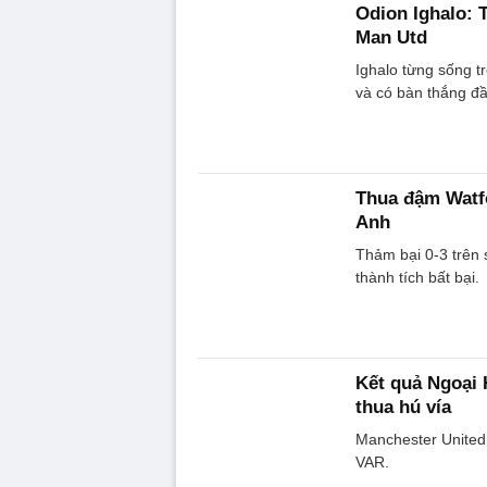
Odion Ighalo: 
Man Utd
Ighalo từng sống t
và có bàn thắng đầ
Thua đậm Watfo
Anh
Thảm bại 0-3 trên 
thành tích bất bại.
Kết quả Ngoại 
thua hú vía
Manchester United 
VAR.