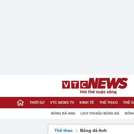
THỜI SỰ
VTC NEWS TV
KINH TẾ
THỂ THAO
THẾ G
BÓNG ĐÁ ANH
LỊCH THI ĐẤU BÓNG ĐÁ
BÓNG
Thể thao
Bóng đá Anh