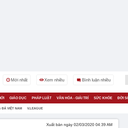
Mới nhất
Xem nhiều
Bình luận nhiều
IỚI
GIÁO DỤC
PHÁP LUẬT
VĂN HÓA - GIẢI TRÍ
SỨC KHỎE
ĐỜI S
 ĐÁ VIỆT NAM
V.LEAGUE
Xuất bản ngày 02/03/2020 04:39 AM