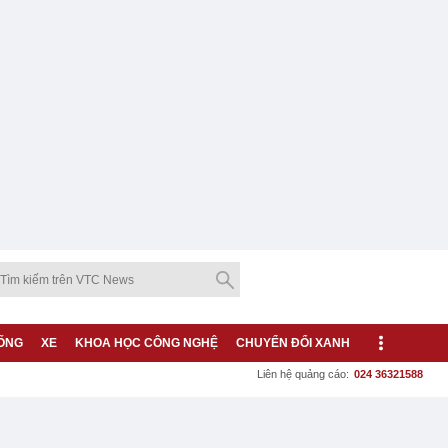
ỐNG
XE
KHOA HỌC CÔNG NGHỆ
CHUYỂN ĐỔI XANH
Liên hệ quảng cáo:
024 36321588