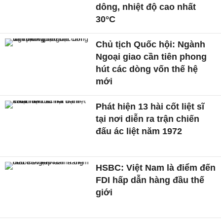
dông, nhiệt độ cao nhất
30°C
Chủ tịch Quốc hội: Ngành
Ngoại giao cần tiên phong
hút các dòng vốn thế hệ
mới
Phát hiện 13 hài cốt liệt sĩ
tại nơi diễn ra trận chiến
đấu ác liệt năm 1972
HSBC: Việt Nam là điểm đến
FDI hấp dẫn hàng đầu thế
giới