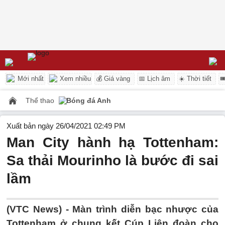
Mới nhất
Xem nhiều
💰 Giá vàng
📅 Lịch âm
☀️ Thời tiết

Thể thao
Bóng đá Anh
Xuất bản ngày 26/04/2021 02:49 PM
Man City hành hạ Tottenham:
Sa thải Mourinho là bước đi sai
lầm
(VTC News) -
Màn trình diễn bạc nhược của
Tottenham ở chung kết Cúp Liên đoàn cho