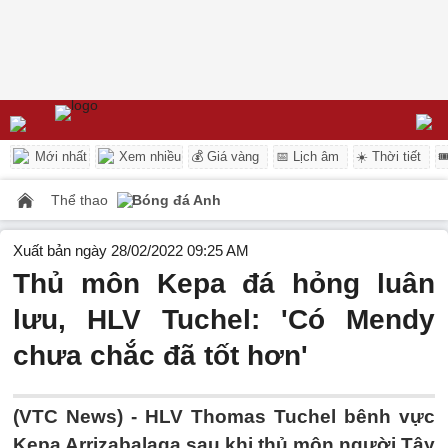
Mới nhất
Xem nhiều
💰 Giá vàng
📅 Lịch âm
☀️ Thời tiết

Thể thao
Bóng đá Anh
Xuất bản ngày 28/02/2022 09:25 AM
Thủ môn Kepa đá hỏng luân
lưu, HLV Tuchel: 'Có Mendy
chưa chắc đã tốt hơn'
(VTC News) -
HLV Thomas Tuchel bênh vực
Kepa Arrizabalaga sau khi thủ môn người Tây