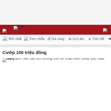
Mới nhất
Xem nhiều
💰 Giá vàng
📅 Lịch âm
☀️ Thời tiết

cướp 100 triệu đồng