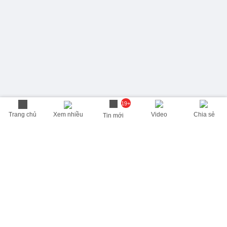
19+
Trang chủ
Xem nhiều
Video
Chia sẻ
Tin mới