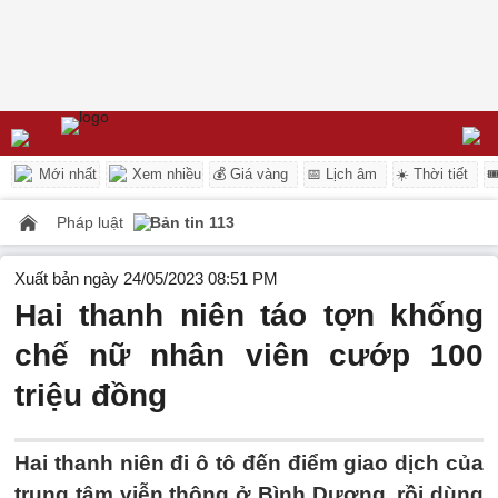
Mới nhất
Xem nhiều
💰 Giá vàng
📅 Lịch âm
☀️ Thời tiết

Pháp luật
Bản tin 113
Xuất bản ngày 24/05/2023 08:51 PM
Hai thanh niên táo tợn khống
chế nữ nhân viên cướp 100
triệu đồng
Hai thanh niên đi ô tô đến điểm giao dịch của
trung tâm viễn thông ở Bình Dương, rồi dùng