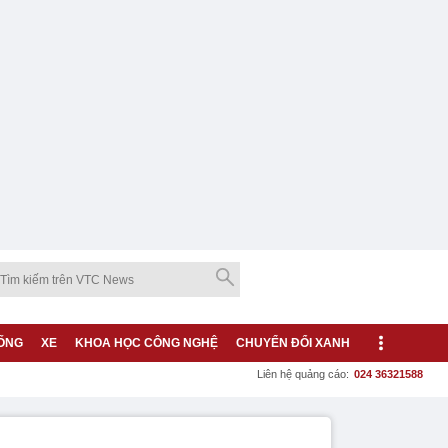
ỐNG
XE
KHOA HỌC CÔNG NGHỆ
CHUYỂN ĐỔI XANH
Liên hệ quảng cáo:
024 36321588