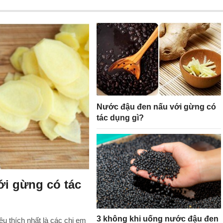
Nước đậu đen nấu với gừng có
tác dụng gì?
i gừng có tác
3 không khi uống nước đậu đen
u thích nhất là các chị em