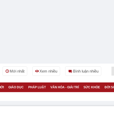
Mới nhất
Xem nhiều
Bình luận nhiều
IỚI
GIÁO DỤC
PHÁP LUẬT
VĂN HÓA - GIẢI TRÍ
SỨC KHỎE
ĐỜI S