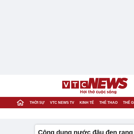
THỜI SỰ
VTC NEWS TV
KINH TẾ
THỂ THAO
THẾ G
công dụng nước đậu đen rang