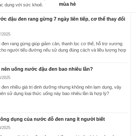
mùa hè
ác dụng với sức khoẻ.
c đậu đen rang gừng 7 ngày liên tiếp, cơ thể thay đổi
7/2025
đen rang gừng giúp giảm cân, thanh lọc cơ thể, hỗ trợ xương
 cho người tiểu đường nếu sử dụng đúng cách và liều lượng hợp
n nên uống nước đậu đen bao nhiêu lần?
4/2025
đen nhiều giá trị dinh dưỡng nhưng không nên lạm dụng, vậy
nên sử dụng loại thức uống này bao nhiêu lần là hợp lý?
ng dụng của nước đỗ đen rang ít người biết
3/2025