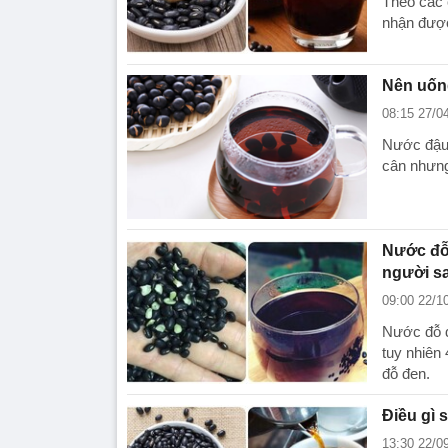
Theo các 
nhận được
Nên uốn
08:15 27/0
Nước đậu 
cân nhưng
Nước đỗ 
người s
09:00 22/1
Nước đỗ đ
tuy nhiên
đỗ đen.
Điều gì 
13:30 22/0