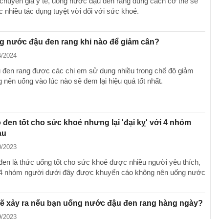
chuyên gia y tế, uống nước đậu đen rang đúng cách cơ thể sẽ
 nhiều tác dụng tuyệt vời đối với sức khoẻ.
g nước đậu đen rang khi nào để giảm cân?
4/2024
đen rang được các chị em sử dụng nhiều trong chế độ giảm
 nên uống vào lúc nào sẽ đem lại hiệu quả tốt nhất.
đen tốt cho sức khoẻ nhưng lại 'đại kỵ' với 4 nhóm
au
0/2023
en là thức uống tốt cho sức khoẻ được nhiều người yêu thích,
 4 nhóm người dưới đây được khuyến cáo không nên uống nước
sẽ xảy ra nếu bạn uống nước đậu đen rang hàng ngày?
9/2023