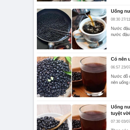
Uống nư
08:30 27/1
Nước đậu 
nước đậu 
Có nên 
06:57 23/0
Nước đỗ đ
nên uống 
Uống nư
tuyệt vờ
07:30 03/0