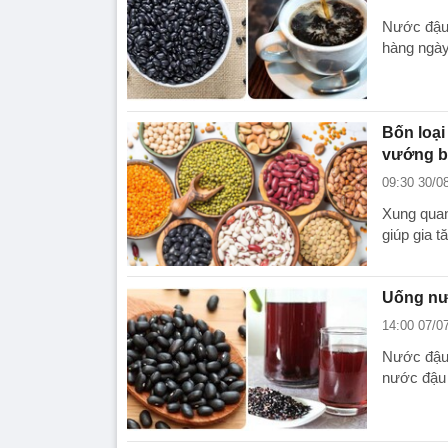
Nước đậu 
hàng ngày
Bốn loại
vướng 
09:30 30/0
Xung quanh
giúp gia t
Uống nư
14:00 07/0
Nước đậu 
nước đậu 