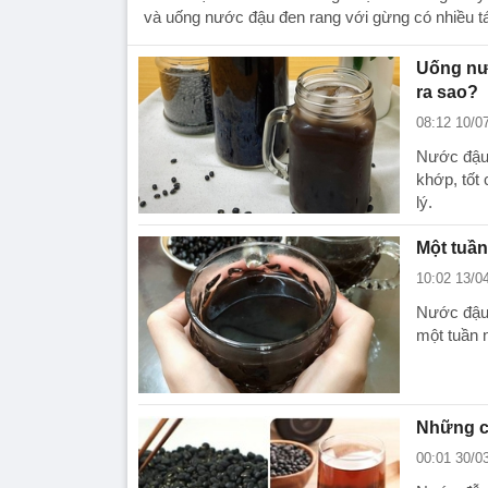
và uống nước đậu đen rang với gừng có nhiều t
Uống nướ
ra sao?
08:12 10/0
Nước đậu 
khớp, tốt
lý.
Một tuầ
10:02 13/0
Nước đậu 
một tuần 
Những cô
00:01 30/0