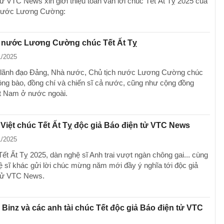
tử VTC News xin giới thiệu toàn văn lời chúc Tết Ất Tỵ 2025 của
 nước Lương Cường:
h nước Lương Cường chúc Tết Ất Tỵ
1/2025
 lãnh đạo Đảng, Nhà nước, Chủ tịch nước Lương Cường chúc
ồng bào, đồng chí và chiến sĩ cả nước, cũng như cộng đồng
t Nam ở nước ngoài.
Việt chúc Tết Ất Tỵ độc giả Báo điện tử VTC News
1/2025
Tết Ất Tỵ 2025, dàn nghệ sĩ Anh trai vượt ngàn chông gai... cùng
ệ sĩ khác gửi lời chúc mừng năm mới đầy ý nghĩa tới độc giả
 tử VTC News.
 Binz và các anh tài chúc Tết độc giả Báo điện tử VTC