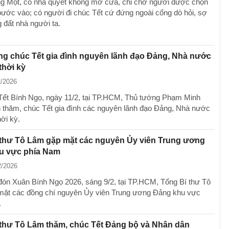
 Một, có nhà quyết không mở cửa, chỉ chờ người được chọn
bước vào; có người đi chúc Tết cứ đứng ngoài cổng dò hỏi, sợ
 đất nhà người ta.
ng chúc Tết gia đình nguyên lãnh đạo Đảng, Nhà nước
thời kỳ
2/2026
Tết Bính Ngọ, ngày 11/2, tại TP.HCM, Thủ tướng Phạm Minh
 thăm, chúc Tết gia đình các nguyên lãnh đạo Đảng, Nhà nước
ời kỳ.
 thư Tô Lâm gặp mặt các nguyên Ủy viên Trung ương
u vực phía Nam
2/2026
đón Xuân Bính Ngọ 2026, sáng 9/2, tại TP.HCM, Tổng Bí thư Tô
ặt các đồng chí nguyên Ủy viên Trung ương Đảng khu vực
.
thư Tô Lâm thăm, chúc Tết Đảng bộ và Nhân dân