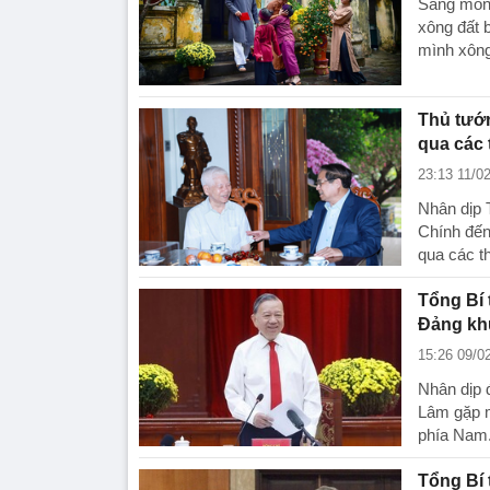
Sáng mồng
xông đất 
mình xông
Thủ tướ
qua các 
23:13 11/0
Nhân dịp 
Chính đến
qua các th
Tổng Bí
Đảng kh
15:26 09/0
Nhân dịp 
Lâm gặp m
phía Nam
Tổng Bí 