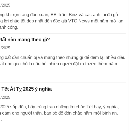
1/2025
ng khí rộn ràng đón xuân, BB Trần, Binz và các anh tài đã gửi
 lời chúc tốt đẹp nhất đến độc giả VTC News một năm mới an
hành công.
đất nên mang theo gì?
1/2025
g đất cần chuẩn bị và mang theo những gì để đem lại nhiều điều
hất cho gia chủ là câu hỏi nhiều người đặt ra trước thềm năm
 Tết Ất Tỵ 2025 ý nghĩa
1/2025
 2025 sắp đến, hãy cùng trao những lời chúc Tết hay, ý nghĩa,
h cảm cho người thân, bạn bè để đón chào năm mới bình an,
.