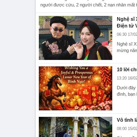
người được cứu, 2 người chết, 2 nạn nhân mất t
Nghệ sĩ 
Điện tử
06:30 17/0
Nghệ sĩ X
mừng năm 
10 lời c
13:20 16/0
Dưới đây l
đình, bạn 
Vô tình 
08:00 15/0