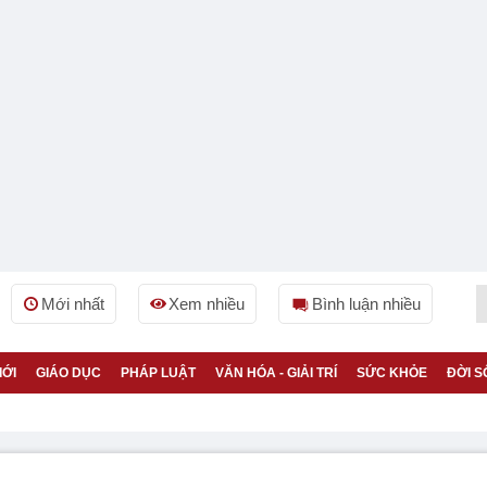
Mới nhất
Xem nhiều
Bình luận nhiều
IỚI
GIÁO DỤC
PHÁP LUẬT
VĂN HÓA - GIẢI TRÍ
SỨC KHỎE
ĐỜI S