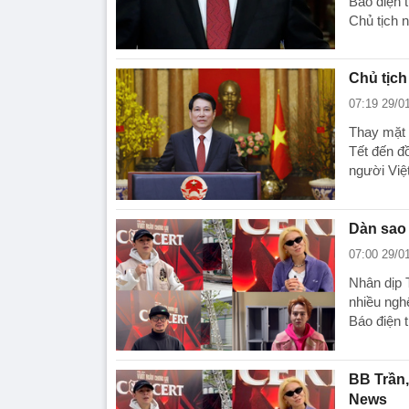
Báo điện 
Chủ tịch
Chủ tịc
07:19 29/0
Thay mặt
Tết đến đ
người Việ
Dàn sao 
07:00 29/0
Nhân dịp 
nhiều ngh
Báo điện
BB Trần,
News