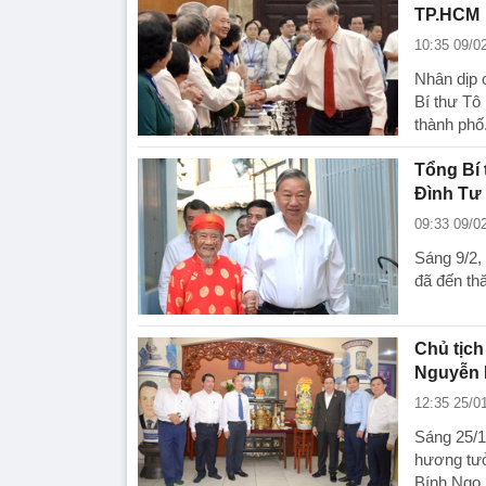
TP.HCM
10:35 09/0
Nhân dịp 
Bí thư Tô
thành phố
Tổng Bí
Đình Tư
09:33 09/0
Sáng 9/2,
đã đến th
Chủ tịch
Nguyễn 
12:35 25/0
Sáng 25/1
hương tưở
Bính Ngọ 