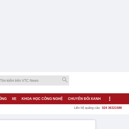
ỐNG
XE
KHOA HỌC CÔNG NGHỆ
CHUYỂN ĐỔI XANH
Liên hệ quảng cáo:
024 36321588