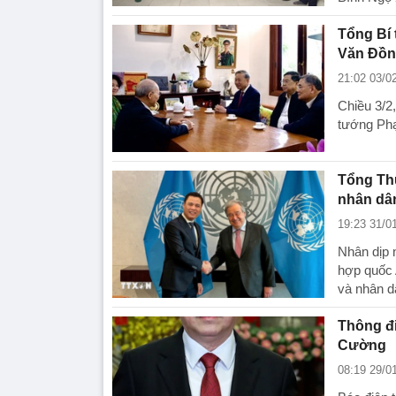
Tổng Bí
Văn Đồ
21:02 03/0
Chiều 3/2
tướng Phạ
Tổng Thư
nhân dâ
19:23 31/0
Nhân dịp 
hợp quốc 
và nhân d
Thông đi
Cường
08:19 29/0