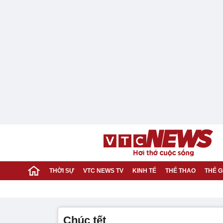
THỜI SỰ
VTC NEWS TV
KINH TẾ
THỂ THAO
THẾ G
chúc tết