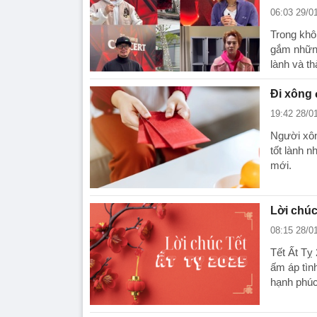
06:03 29/0
Trong khô
gắm những
lành và t
Đi xông 
19:42 28/0
Người xôn
tốt lành n
mới.
Lời chúc
08:15 28/0
Tết Ất Tỵ
ấm áp tìn
hạnh phúc