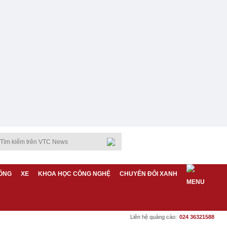
ỐNG
XE
KHOA HỌC CÔNG NGHỆ
CHUYỂN ĐỔI XANH
Liên hệ quảng cáo:
024 36321588