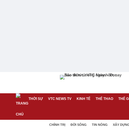
THỜI SỰ
VTC NEWS TV
KINH TẾ
THỂ THAO
THẾ G
CHÍNH TRỊ
ĐỜI SỐNG
TIN NÓNG
XÂY DỰN