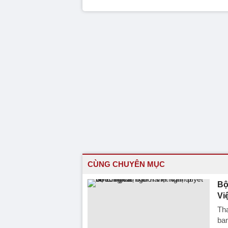
CÙNG CHUYÊN MỤC
Bộ
Vi
Tha
ban