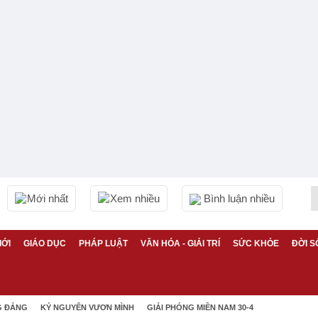
Mới nhất
Xem nhiều
Bình luận nhiều
IỚI
GIÁO DỤC
PHÁP LUẬT
VĂN HÓA - GIẢI TRÍ
SỨC KHỎE
ĐỜI S
G ĐẢNG
KỶ NGUYÊN VƯƠN MÌNH
GIẢI PHÓNG MIỀN NAM 30-4