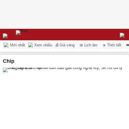
Mới nhất
Xem nhiều
💰 Giá vàng
📅 Lịch âm
☀️ Thời tiết

chip