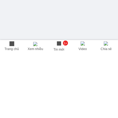
1+
Trang chủ
Xem nhiều
Video
Chia sẻ
Tin mới