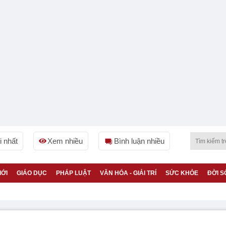
 nhất
Xem nhiều
Bình luận nhiều
IỚI
GIÁO DỤC
PHÁP LUẬT
VĂN HÓA - GIẢI TRÍ
SỨC KHỎE
ĐỜI S