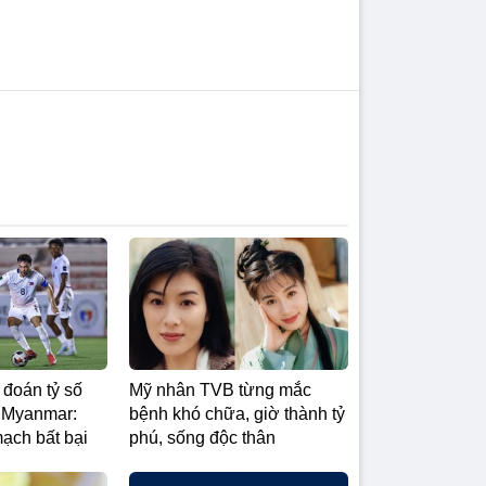
 đoán tỷ số
Mỹ nhân TVB từng mắc
s Myanmar:
bệnh khó chữa, giờ thành tỷ
ạch bất bại
phú, sống độc thân