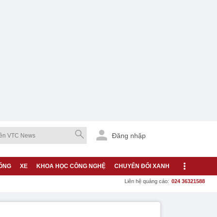
Đăng nhập
ỐNG
XE
KHOA HỌC CÔNG NGHỆ
CHUYỂN ĐỔI XANH
Liên hệ quảng cáo:
024 36321588