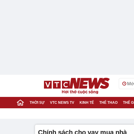
Mới
THỜI SỰ
VTC NEWS TV
KINH TẾ
THỂ THAO
THẾ G
chính sách cho vay mua nhà