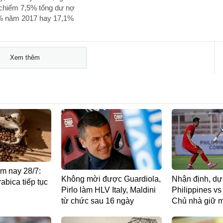
 chiếm 7,5% tổng dư nợ
,8% năm 2017 hay 17,1%
Xem thêm
m nay 28/7:
Không mời được Guardiola,
Nhận định, dự
abica tiếp tục
Pirlo làm HLV Italy, Maldini
Philippines v
từ chức sau 16 ngày
Chủ nhà giữ m