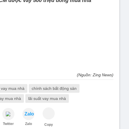
HCM được vay 500 triệu đồng mua nhà
(Nguồn: Zing News)
 vay mua nhà
chính sách bất động sản
vay mua nhà
lãi suất vay mua nhà
Zalo
Twitter
Zalo
Copy