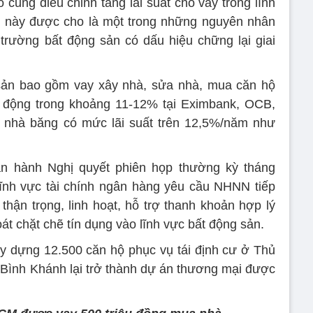
cũng điều chỉnh tăng lãi suất cho vay trong lĩnh
i này được cho là một trong những nguyên nhân
trường bất động sản có dấu hiệu chững lại giai
 sản bao gồm vay xây nhà, sửa nhà, mua căn hộ
o động trong khoảng 11-12% tại Eximbank, OCB,
 nhà băng có mức lãi suất trên 12,5%/năm như
n hành Nghị quyết phiên họp thường kỳ tháng
lĩnh vực tài chính ngân hàng yêu cầu NHNN tiếp
 thận trọng, linh hoạt, hỗ trợ thanh khoản hợp lý
át chặt chẽ tín dụng vào lĩnh vực bất động sản.
y dựng 12.500 căn hộ phục vụ tái định cư ở Thủ
 Bình Khánh lại trở thành dự án thương mại được