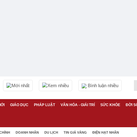
Mới nhất
Xem nhiều
Bình luận nhiều
IỚI
GIÁO DỤC
PHÁP LUẬT
VĂN HÓA - GIẢI TRÍ
SỨC KHỎE
ĐỜI S
 CHÍNH
DOANH NHÂN
DU LỊCH
TIN GIÁ VÀNG
ĐIỆN HẠT NHÂN