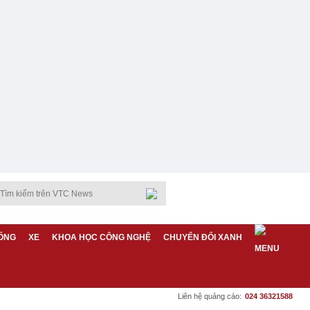
ỐNG
XE
KHOA HỌC CÔNG NGHỆ
CHUYỂN ĐỔI XANH
Liên hệ quảng cáo:
024 36321588