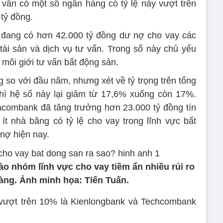
vẫn có một số ngân hàng có tỷ lệ này vượt trên
tỷ đồng.
 đang có hơn 42.000 tỷ đồng dư nợ cho vay các
tài sản và dịch vụ tư vấn. Trong số này chủ yếu
môi giới tư vấn bất động sản.
 so với đầu năm, nhưng xét về tỷ trọng trên tổng
hì hệ số này lại giảm từ 17,6% xuống còn 17%.
combank đã tăng trưởng hơn 23.000 tỷ đồng tín
ít nhà băng có tỷ lệ cho vay trong lĩnh vực bất
nợ hiện nay.
o nhóm lĩnh vực cho vay tiềm ẩn nhiều rủi ro
àng. Ảnh minh họa: Tiến Tuấn.
 vượt trên 10% là Kienlongbank và Techcombank