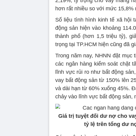
2,19%, tỷ trọng cho vay mảng nà
hơn rất nhiều so với mức 15,8%
Số liệu tình hình kinh tế xã hội
động sản hiện vào khoảng 114.0
thành phố (hơn 1,5 triệu tỷ), g
trọng tại TP.HCM hiện cũng đã 
Trong năm nay, NHNN đặt mục ti
các ngân hàng kiểm soát chặt t
lĩnh vực rủi ro như bất động sả
vay bất động sản từ 150% lên 25
và dài hạn từ 60% xuống 45%. Đâ
chảy vào lĩnh vực bất động sản, 
Giá trị tuyệt đối dư nợ cho v
tỷ lệ trên tổng dư n