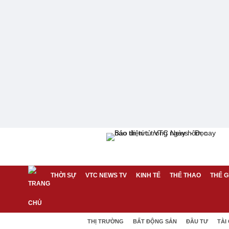
THỜI SỰ
VTC NEWS TV
KINH TẾ
THỂ THAO
THẾ G
THỊ TRƯỜNG
BẤT ĐỘNG SẢN
ĐẦU TƯ
TÀI