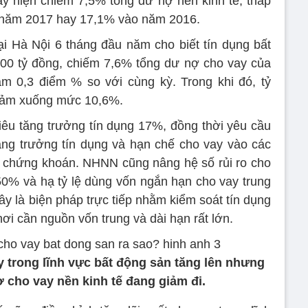
y hiện chiếm 7,5% tổng dư nợ nền kinh tế, thấp
 năm 2017 hay 17,1% vào năm 2016.
 tại Hà Nội 6 tháng đầu năm cho biết tín dụng bất
00 tỷ đồng, chiếm 7,6% tổng dư nợ cho vay của
iảm 0,3 điểm % so với cùng kỳ. Trong khi đó, tỷ
giảm xuống mức 10,6%.
êu tăng trưởng tín dụng 17%, đồng thời yêu cầu
ăng trưởng tín dụng và hạn chế cho vay vào các
n, chứng khoán. NHNN cũng nâng hệ số rủi ro cho
0% và hạ tỷ lệ dùng vốn ngắn hạn cho vay trung
y là biện pháp trực tiếp nhằm kiểm soát tín dụng
nơi cần nguồn vốn trung và dài hạn rất lớn.
ay trong lĩnh vực bất động sản tăng lên nhưng
ợ cho vay nền kinh tế đang giảm đi.