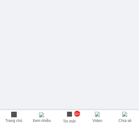
10+
Trang chủ
Xem nhiều
Video
Chia sẻ
Tin mới