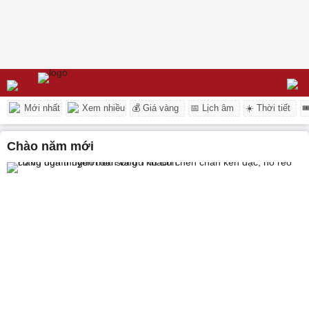
Mới nhất
Xem nhiều
💰 Giá vàng
📅 Lịch âm
☀️ Thời tiết

chào năm mới