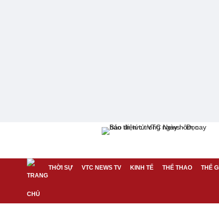
THỜI SỰ
VTC NEWS TV
KINH TẾ
THỂ THAO
THẾ G