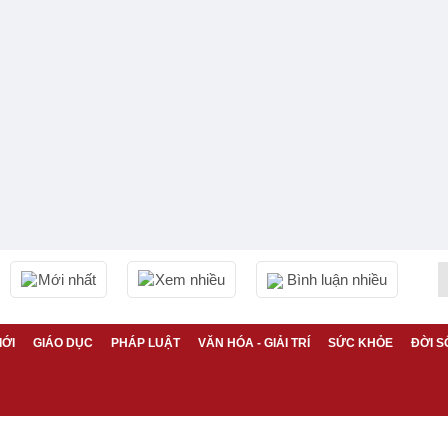
Mới nhất
Xem nhiều
Bình luận nhiều
IỚI
GIÁO DỤC
PHÁP LUẬT
VĂN HÓA - GIẢI TRÍ
SỨC KHỎE
ĐỜI S