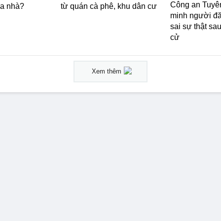
Công an Tuyê
ua nhà?
từ quán cà phê, khu dân cư
minh người đă
sai sự thật sa
cử
Xem thêm