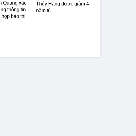
n Quang xác
Thúy Hằng được giảm 4
ng thông tin
năm tù
u họp báo thi