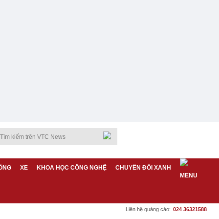
ỐNG
XE
KHOA HỌC CÔNG NGHỆ
CHUYỂN ĐỔI XANH
Liên hệ quảng cáo:
024 36321588