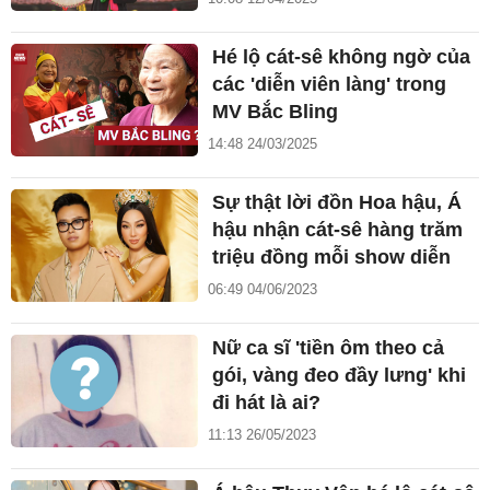
Hé lộ cát-sê không ngờ của
các 'diễn viên làng' trong
MV Bắc Bling
14:48 24/03/2025
Sự thật lời đồn Hoa hậu, Á
hậu nhận cát-sê hàng trăm
triệu đồng mỗi show diễn
06:49 04/06/2023
Nữ ca sĩ 'tiền ôm theo cả
gói, vàng đeo đầy lưng' khi
đi hát là ai?
11:13 26/05/2023