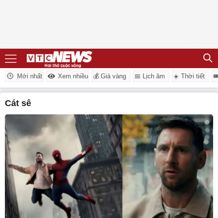
Mới nhất
Xem nhiều
💰 Giá vàng
📅 Lịch âm
☀️ Thời tiết

cát sê