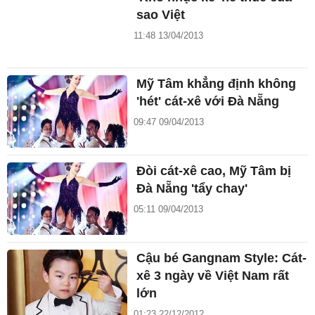
sao Việt
11:48 13/04/2013
Mỹ Tâm khẳng định không
'hét' cát-xê với Đà Nẵng
09:47 09/04/2013
Đòi cát-xê cao, Mỹ Tâm bị
Đà Nẵng 'tẩy chay'
05:11 09/04/2013
Cậu bé Gangnam Style: Cát-
xê 3 ngày về Việt Nam rất
lớn
01:23 22/12/2012