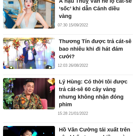
Á hậu Thuỵ Vân hé lộ cát-sê
‘sốc’ khi dẫn Cánh diều
vàng
07:30 15/09/2022
Thương Tín được trả cát-sê
bao nhiêu khi đi hát đám
cưới?
12:03 26/08/2022
Lý Hùng: Có thời tôi được
trả cát-sê 60 cây vàng
nhưng không nhận đóng
phim
15:28 21/01/2022
Hồ Văn Cường tái xuất trên