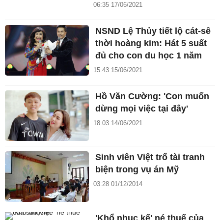
06:35 17/06/2021
NSND Lệ Thủy tiết lộ cát-sê
thời hoàng kim: Hát 5 suất
đủ cho con du học 1 năm
15:43 15/06/2021
Hồ Văn Cường: 'Con muốn
dừng mọi việc tại đây'
18:03 14/06/2021
Sinh viên Việt trổ tài tranh
biện trong vụ án Mỹ
03:28 01/12/2014
'Khổ nhục kế' né thuế của