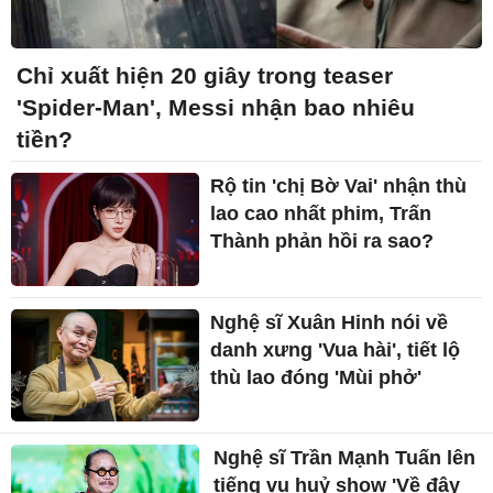
Chỉ xuất hiện 20 giây trong teaser
'Spider-Man', Messi nhận bao nhiêu
tiền?
Rộ tin 'chị Bờ Vai' nhận thù
lao cao nhất phim, Trấn
Thành phản hồi ra sao?
Nghệ sĩ Xuân Hinh nói về
danh xưng 'Vua hài', tiết lộ
thù lao đóng 'Mùi phở'
Nghệ sĩ Trần Mạnh Tuấn lên
tiếng vụ huỷ show 'Về đây