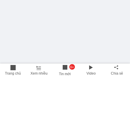
6+
Trang chủ
Xem nhiều
Video
Chia sẻ
Tin mới