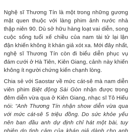
Nghệ sĩ Thương Tín là một trong những gương
mặt quen thuộc với làng phim ảnh nước nhà
thập niên 90. Dù sở hữu hàng loạt vai diễn, song
cuộc sống tuổi xế chiều của nam tài tử lại lận
đận khiến không ít khán giả xót xa. Mới đây nhất,
nghệ sĩ Thương Tín còn đi biểu diễn phục vụ
đám cưới ở Hà Tiên, Kiên Giang, cảnh này khiến
không ít người chứng kiến chạnh lòng.
Chia sẻ với Saostar về mức cát-sê mà nam diễn
viên phim
Biệt động Sài Gòn
nhận được trong
đêm diễn vừa qua ở Kiên Giang, nhạc sĩ Tô Hiếu
nói:
“Anh Thương Tín nhận show diễn vừa qua
với mức cát-sê 5 triệu đồng. Do sức khỏe yếu
nên ban đầu anh dự định chỉ hát một bài, tuy
nhiên do tình cảm của khán giả dành cho anh