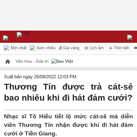
Mới nhất
Xem nhiều
💰 Giá vàng
📅 Lịch âm
☀️ Thời tiết

Văn hóa - Giải trí
Sao Việt
Xuất bản ngày 26/08/2022 12:03 PM
Thương Tín được trả cát-sê
bao nhiêu khi đi hát đám cưới?
Nhạc sĩ Tô Hiếu tiết lộ mức cát-sê mà diễn
viên Thương Tín nhận được khi đi hát đám
cưới ở Tiền Giang.