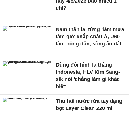
nay 4/8/2026 bao nhiêu 1
chỉ?
Nam thần lai từng 'làm mưa
làm gió' khắp châu Á, U60
làm nông dân, sống ẩn dật
Dùng đội hình lạ thắng
Indonesia, HLV Kim Sang-
sik nói 'chẳng làm gì khác
biệt'
Thu hồi nước rửa tay dạng
bọt Layer Clean 330 ml