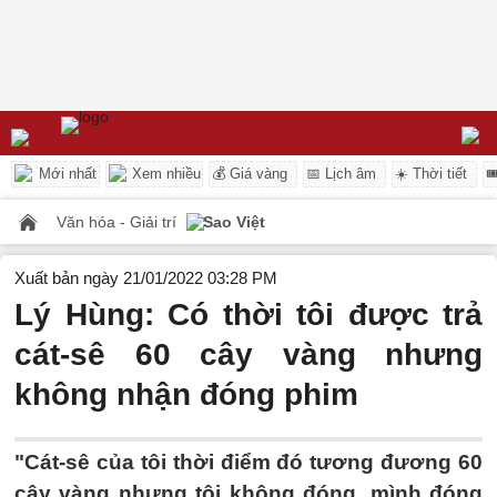
Mới nhất
Xem nhiều
💰 Giá vàng
📅 Lịch âm
☀️ Thời tiết

Văn hóa - Giải trí
Sao Việt
Xuất bản ngày 21/01/2022 03:28 PM
Lý Hùng: Có thời tôi được trả
cát-sê 60 cây vàng nhưng
không nhận đóng phim
"Cát-sê của tôi thời điểm đó tương đương 60
cây vàng nhưng tôi không đóng, mình đóng