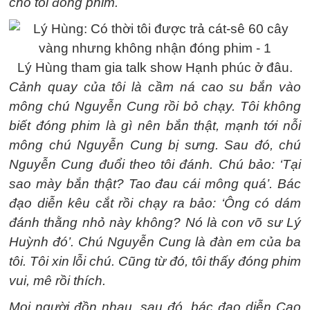
cho tôi đóng phim.
Lý Hùng tham gia talk show Hạnh phúc ở đâu.
Cảnh quay của tôi là cầm ná cao su bắn vào
mông chú Nguyễn Cung rồi bỏ chạy. Tôi không
biết đóng phim là gì nên bắn thật, mạnh tới nỗi
mông chú Nguyễn Cung bị sưng. Sau đó, chú
Nguyễn Cung đuổi theo tôi đánh. Chú bảo: ‘Tại
sao mày bắn thật? Tao đau cái mông quá’.
Bác
đạo diễn kêu cắt rồi chạy ra bảo: ‘Ông có dám
đánh thằng nhỏ này không? Nó là con võ sư Lý
Huỳnh đó’. Chú Nguyễn Cung là đàn em của ba
tôi. Tôi xin lỗi chú. Cũng từ đó, tôi thấy đóng phim
vui, mê rồi thích.
Mọi người đồn nhau, sau đó, bác đạo diễn Cao