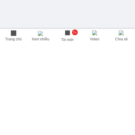
7+
Trang chủ
Xem nhiều
Video
Chia sẻ
Tin mới
THÔNG TIN HỮU ÍCH