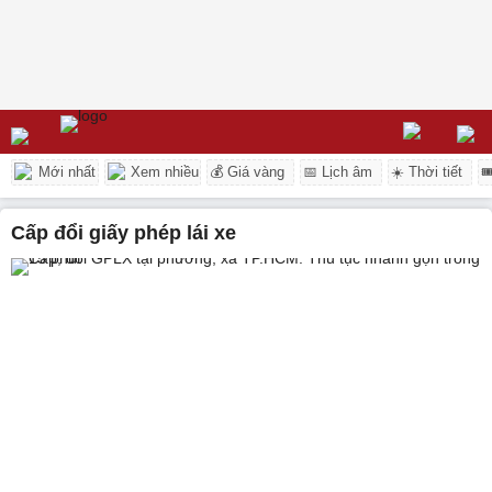
Mới nhất
Xem nhiều
💰 Giá vàng
📅 Lịch âm
☀️ Thời tiết

cấp đổi giấy phép lái xe