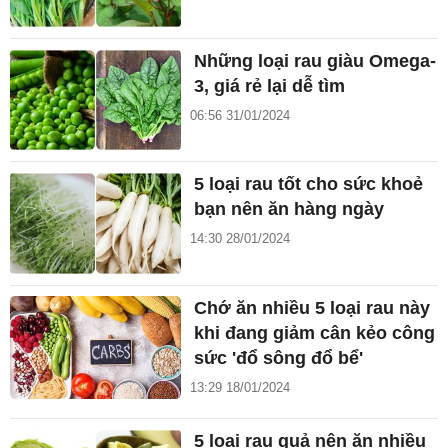
Những loại rau giàu Omega-
3, giá rẻ lại dễ tìm
06:56 31/01/2024
5 loại rau tốt cho sức khoẻ
bạn nên ăn hàng ngày
14:30 28/01/2024
Chớ ăn nhiều 5 loại rau này
khi đang giảm cân kẻo công
sức 'đổ sông đổ bể'
13:29 18/01/2024
5 loại rau quả nên ăn nhiều