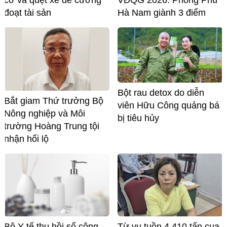
đoạt tài sản
Hà Nam giành 3 điểm
Bột rau detox do diễn
Bắt giam Thứ trưởng Bộ
viên Hữu Công quảng bá
Nông nghiệp và Môi
bị tiêu hủy
trường Hoàng Trung tội
nhận hối lộ
Bộ Y tế thu hồi số công
Từ vụ tuồn 4.410 tấn cua,