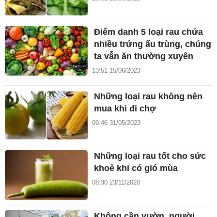
Điểm danh 5 loại rau chứa
nhiều trứng ấu trùng, chúng
ta vẫn ăn thường xuyên
13:51 15/06/2023
Những loại rau không nên
mua khi đi chợ
09:46 31/05/2023
Những loại rau tốt cho sức
khoẻ khi có gió mùa
08:30 23/11/2020
Không cần vườn, người