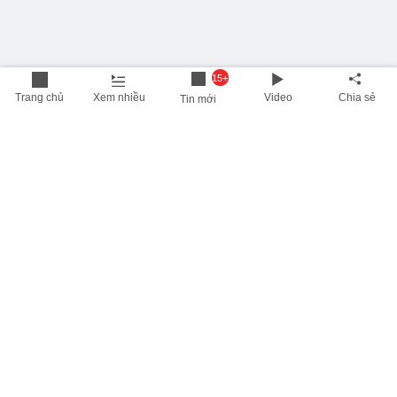
15+
Trang chủ
Xem nhiều
Video
Chia sẻ
Tin mới
THÔNG TIN HỮU ÍCH
Cập nhật nhanh các thông tin được quan tâm mỗi ngày