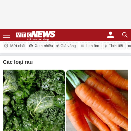
Mới nhất
Xem nhiều
💰 Giá vàng
📅 Lịch âm
☀️ Thời tiết

các loại rau