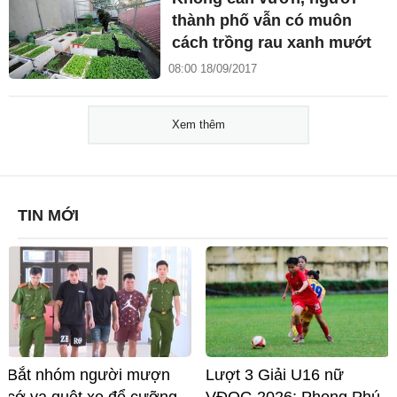
thành phố vẫn có muôn
cách trồng rau xanh mướt
08:00 18/09/2017
Xem thêm
TIN MỚI
Bắt nhóm người mượn
Lượt 3 Giải U16 nữ
cớ va quệt xe để cưỡng
VĐQG 2026: Phong Phú