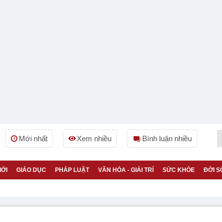
Mới nhất
Xem nhiều
Bình luận nhiều
IỚI
GIÁO DỤC
PHÁP LUẬT
VĂN HÓA - GIẢI TRÍ
SỨC KHỎE
ĐỜI S