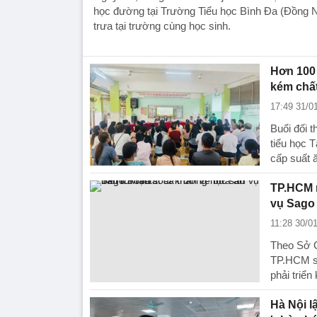
học đường tại Trường Tiểu học Bình Đa (Đồng Na
trưa tại trường cùng học sinh.
Hơn 100 
kém chấ
17:49 31/0
Buổi đối 
tiểu học 
cấp suất 
TP.HCM r
vụ Sago
11:28 30/0
Theo Sở G
TP.HCM sử
phải triển
Hà Nội l