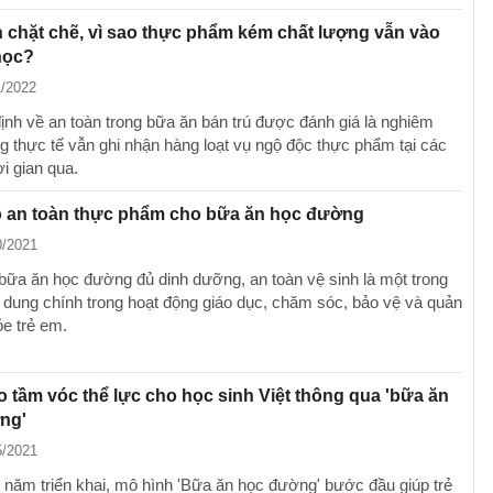
 chặt chẽ, vì sao thực phẩm kém chất lượng vẫn vào
học?
1/2022
ịnh về an toàn trong bữa ăn bán trú được đánh giá là nghiêm
g thực tế vẫn ghi nhận hàng loạt vụ ngộ độc thực phẩm tại các
i gian qua.
 an toàn thực phẩm cho bữa ăn học đường
0/2021
ữa ăn học đường đủ dinh dưỡng, an toàn vệ sinh là một trong
 dung chính trong hoạt động giáo dục, chăm sóc, bảo vệ và quản
ỏe trẻ em.
 tầm vóc thể lực cho học sinh Việt thông qua 'bữa ăn
ng'
5/2021
năm triển khai, mô hình 'Bữa ăn học đường' bước đầu giúp trẻ