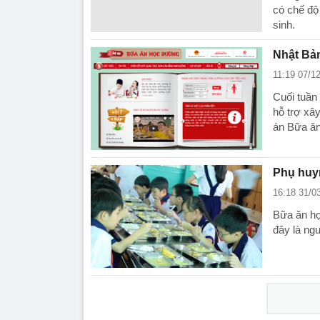
có chế độ
sinh.
Nhật Bả
11:19 07/1
Cuối tuần
hỗ trợ xâ
án Bữa ăn
Phụ huy
16:18 31/0
Bữa ăn họ
đây là ng