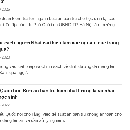
p'
0/2025
 đoàn kiểm tra liên ngành bữa ăn bán trú cho học sinh tại các
c trên địa bàn, do Phó Chủ tịch UBND TP Hà Nội làm trưởng
từ cách người Nhật cải thiện tầm vóc ngoạn mục trong
qua?
6/2023
trọng vào luật pháp và chính sách về dinh dưỡng đã mang lại
Bản “quả ngọt”.
 Quốc hội: Bữa ăn bán trú kém chất lượng là vô nhân
 học sinh
2/2022
iểu Quốc hội cho rằng, việc để suất ăn bán trú không an toàn cho
à đáng lên án và cần xử lý nghiêm.