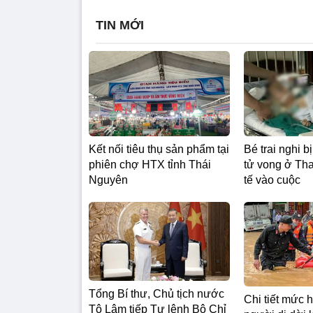
TIN MỚI
Kết nối tiêu thụ sản phẩm tại
Bé trai nghi 
phiên chợ HTX tỉnh Thái
tử vong ở Th
Nguyên
tế vào cuộc
Tổng Bí thư, Chủ tịch nước
Chi tiết mức h
Tô Lâm tiếp Tư lệnh Bộ Chỉ