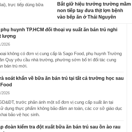
Bắt giữ hiệu trưởng trường mầm
i), trực tiếp dùng bữa
non tiếp tay đưa thịt lợn bệnh
vào bếp ăn ở Thái Nguyên
phụ huynh TP.HCM đối thoại vụ suất ăn bán trú nghi
t lượng
1/2026
thoại không có đơn vị cung cấp là Sago Food, phụ huynh Trường
Tân Quy yêu cầu nhà trường, phường sớm bố trí đối tác cung
ăn bán trú mới.
à soát khẩn về bữa ăn bán trú tại tất cả trường học sau
 Food
1/2026
D&ĐT, trước phản ánh một số đơn vị cung cấp suất ăn tại
 dụng thực phẩm không bảo đảm an toàn, các cơ sở giáo dục
 khai bảo vệ học sinh.
ập đoàn kiểm tra đột xuất bữa ăn bán trú sau ồn ào rau