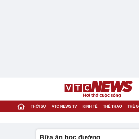
THỜI SỰ
VTC NEWS TV
KINH TẾ
THỂ THAO
THẾ G
bữa ăn học đường