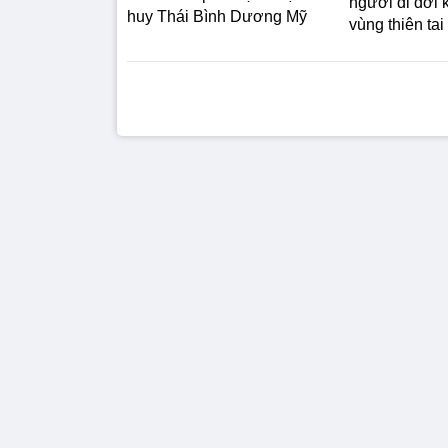
người di dời 
huy Thái Bình Dương Mỹ
vùng thiên ta