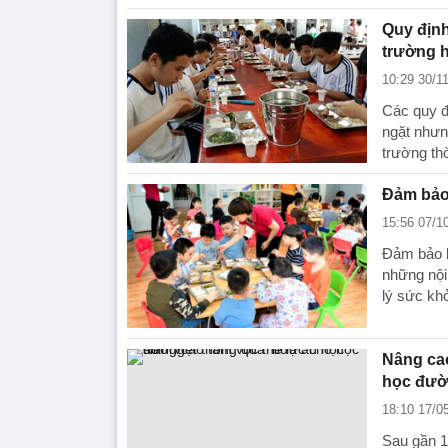
Quy định
trường 
10:29 30/1
Các quy đ
ngặt nhưn
trường thờ
Đảm bảo
15:56 07/1
Đảm bảo b
những nội
lý sức kh
Nâng cao
học đườ
18:10 17/0
Sau gần 1 