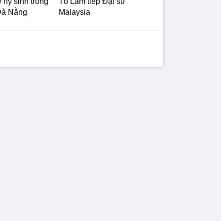
ỹ hy sinh trong
Tô Lâm tiếp Đại sứ
Đà Nẵng
Malaysia