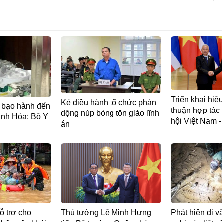
Triển khai hi
Kẻ điều hành tổ chức phản
bị bạo hành đến
thuận hợp tác
động núp bóng tôn giáo lĩnh
anh Hóa: Bộ Y
hội Việt Nam -
án
ỗ trợ cho
Thủ tướng Lê Minh Hưng
Phát hiện di v