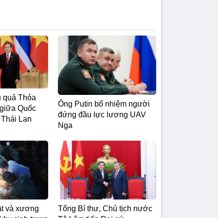
ệu quả Thỏa
Ông Putin bổ nhiệm người
 giữa Quốc
đứng đầu lực lượng UAV
 Thái Lan
Nga
ật và xương
Tổng Bí thư, Chủ tịch nước