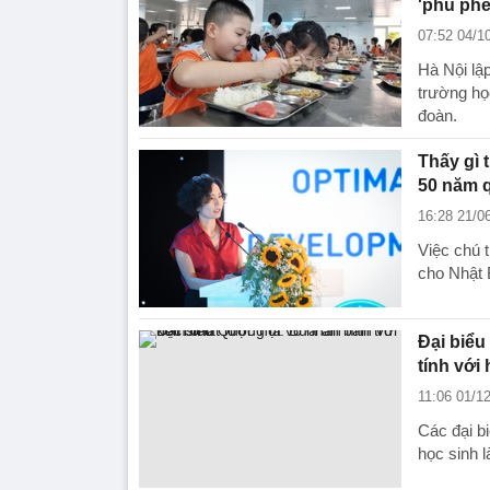
'phù phé
07:52 04/1
Hà Nội lập
trường họ
đoàn.
Thấy gì 
50 năm 
16:28 21/0
Việc chú 
cho Nhật 
Đại biểu
tính với
11:06 01/1
Các đại b
học sinh l