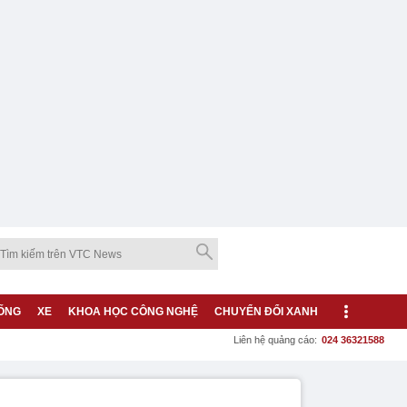
ỐNG
XE
KHOA HỌC CÔNG NGHỆ
CHUYỂN ĐỔI XANH
Liên hệ quảng cáo:
024 36321588