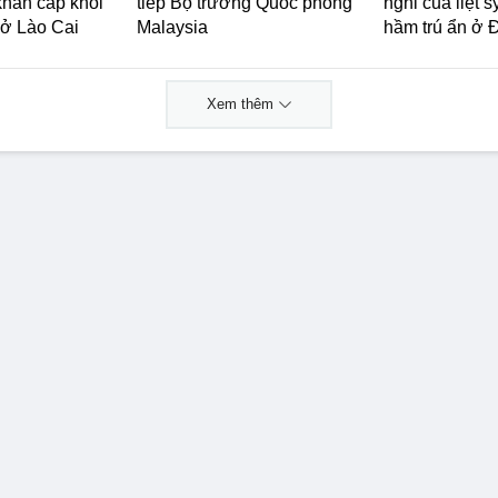
khẩn cấp khỏi
tiếp Bộ trưởng Quốc phòng
nghi của liệt s
i ở Lào Cai
Malaysia
hầm trú ẩn ở 
Xem thêm