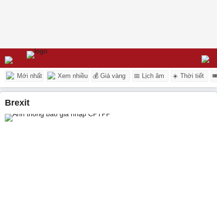
Mới nhất
Xem nhiều
💰 Giá vàng
📅 Lịch âm
☀️ Thời tiết

Brexit