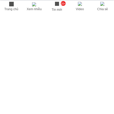
16+
Trang chủ
Xem nhiều
Video
Chia sẻ
Tin mới
THÔNG TIN HỮU ÍCH
Cập nhật nhanh các thông tin được quan tâm mỗi ngày
Lịch âm hôm nay
Dự báo thời tiết hôm nay