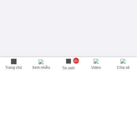
18+
Trang chủ
Xem nhiều
Video
Chia sẻ
Tin mới