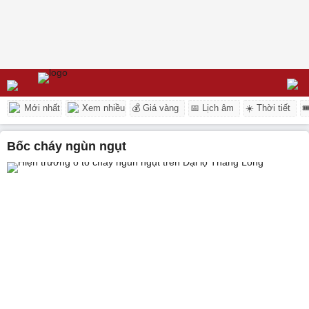
Mới nhất
Xem nhiều
💰 Giá vàng
📅 Lịch âm
☀️ Thời tiết

bốc cháy ngùn ngụt