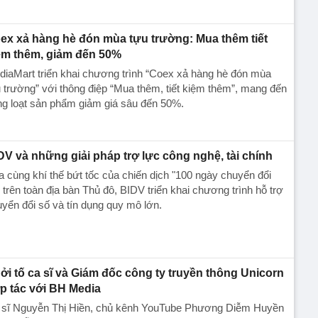
ex xả hàng hè đón mùa tựu trường: Mua thêm tiết
ệm thêm, giảm đến 50%
iaMart triển khai chương trình “Coex xả hàng hè đón mùa
 trường” với thông điệp “Mua thêm, tiết kiệm thêm”, mang đến
g loạt sản phẩm giảm giá sâu đến 50%.
DV và những giải pháp trợ lực công nghệ, tài chính
 cùng khí thế bứt tốc của chiến dịch "100 ngày chuyển đổi
 trên toàn địa bàn Thủ đô, BIDV triển khai chương trình hỗ trợ
yển đổi số và tín dụng quy mô lớn.
ởi tố ca sĩ và Giám đốc công ty truyền thông Unicorn
p tác với BH Media
 sĩ Nguyễn Thị Hiền, chủ kênh YouTube Phương Diễm Huyền