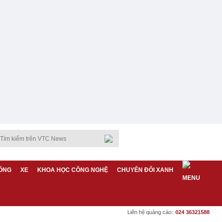
ỐNG
XE
KHOA HỌC CÔNG NGHỆ
CHUYỂN ĐỔI XANH
Liên hệ quảng cáo:
024 36321588