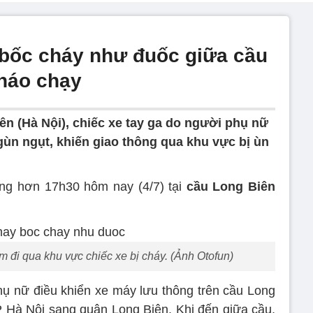
bốc cháy như đuốc giữa cầu
tháo chạy
ên (Hà Nội), chiếc xe tay ga do người phụ nữ
gùn ngụt, khiến giao thông qua khu vực bị ùn
ảng hơn 17h30 hôm nay (4/7) tại
cầu Long Biên
 đi qua khu vực chiếc xe bị cháy. (Ảnh Otofun)
hụ nữ điều khiển xe máy lưu thông trên cầu Long
 Hà Nội sang quận Long Biên. Khi đến giữa cầu,