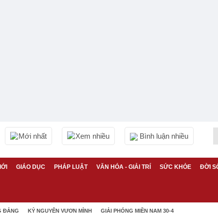
Mới nhất
Xem nhiều
Bình luận nhiều
IỚI
GIÁO DỤC
PHÁP LUẬT
VĂN HÓA - GIẢI TRÍ
SỨC KHỎE
ĐỜI S
G ĐẢNG
KỶ NGUYÊN VƯƠN MÌNH
GIẢI PHÓNG MIỀN NAM 30-4