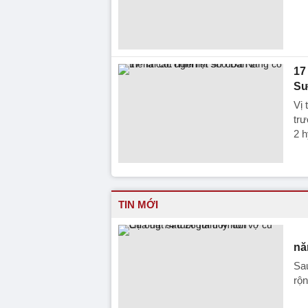
17
Sư
Vị 
trư
2 h
TIN MỚI
nă
Sau
rộn