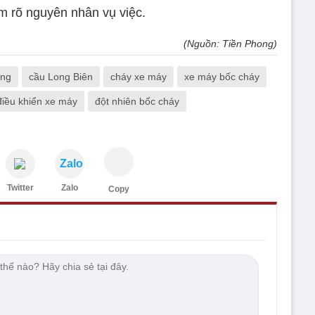
m rõ nguyên nhân vụ việc.
(Nguồn: Tiền Phong)
ờng
cầu Long Biên
cháy xe máy
xe máy bốc cháy
điều khiển xe máy
đột nhiên bốc cháy
Zalo
Twitter
Zalo
Copy