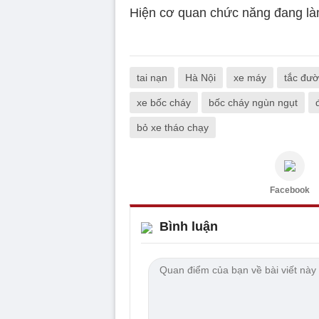
Hiện cơ quan chức năng đang là
tai nạn
Hà Nội
xe máy
tắc đư
xe bốc cháy
bốc cháy ngùn ngụt
bỏ xe tháo chạy
Facebook
Bình luận