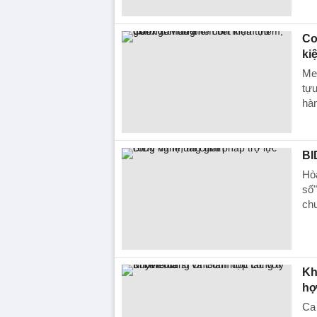
Co
ki
Med
tựu
hàn
BI
Hòa
số"
chu
Kh
hợ
Ca