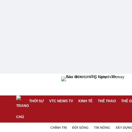
THỜI SỰ
VTC NEWS TV
KINH TẾ
THỂ THAO
THẾ G
CHÍNH TRỊ
ĐỜI SỐNG
TIN NÓNG
XÂY DỰN