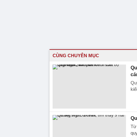
CÙNG CHUYÊN MỤC
Qu
cá
Quy
kiể
Qu
Từ 
quy