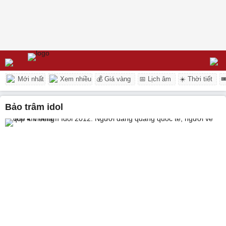
Mới nhất
Xem nhiều
💰 Giá vàng
📅 Lịch âm
☀️ Thời tiết

bảo trâm idol