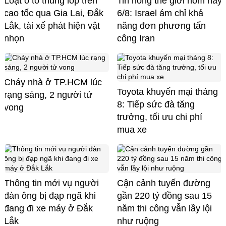
Loạt ô tô thủng lốp trên
Tin nóng thế giới hôm nay
cao tốc qua Gia Lai, Đắk
6/8: Israel ám chỉ khả
Lắk, tài xế phát hiện vật
năng đơn phương tấn
nhọn
công Iran
Cháy nhà ở TP.HCM lúc
Toyota khuyến mại tháng
rạng sáng, 2 người tử
8: Tiếp sức đà tăng
vong
trưởng, tối ưu chi phí
mua xe
Thông tin mới vụ người
Cận cảnh tuyến đường
đàn ông bị đạp ngã khi
gần 220 tỷ đồng sau 15
đang đi xe máy ở Đắk
năm thi công vẫn lầy lội
Lắk
như ruộng