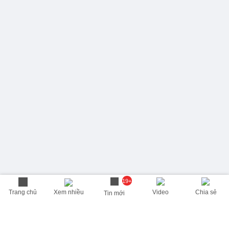
19+
Trang chủ
Xem nhiều
Video
Chia sẻ
Tin mới