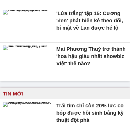
'Lửa trắng' tập 15: Cương
'đen' phát hiện kẻ theo dõi,
bí mật về Lan được hé lộ
Mai Phương Thuý trở thành
'hoa hậu giàu nhất showbiz
Việt' thế nào?
TIN MỚI
Trái tim chỉ còn 20% lực co
bóp được hồi sinh bằng kỹ
thuật đột phá