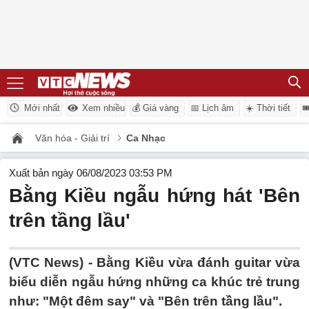
Mới nhất
Xem nhiều
💰 Giá vàng
📅 Lịch âm
☀️ Thời tiết

Văn hóa - Giải trí
Ca Nhạc
Xuất bản ngày 06/08/2023 03:53 PM
Bằng Kiều ngẫu hứng hát 'Bên
trên tầng lầu'
(VTC News) -
Bằng Kiều vừa đánh guitar vừa
biểu diễn ngẫu hứng những ca khúc trẻ trung
như: "Một đêm say" và "Bên trên tầng lầu".