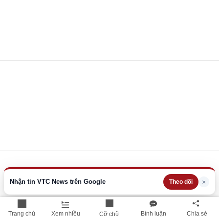
Nhận tin VTC News trên Google
×
Theo dõi
Trang chủ
Xem nhiều
Bình luận
Chia sẻ
Cỡ chữ