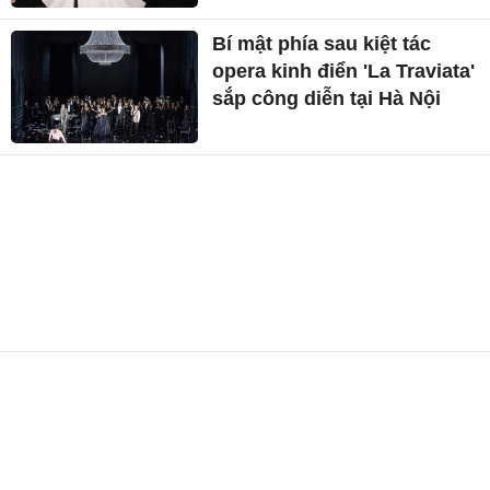
Bí mật phía sau kiệt tác
opera kinh điển 'La Traviata'
sắp công diễn tại Hà Nội