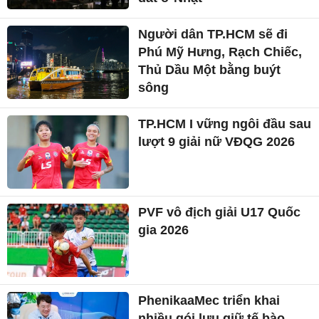
Người dân TP.HCM sẽ đi
Phú Mỹ Hưng, Rạch Chiếc,
Thủ Dầu Một bằng buýt
sông
TP.HCM I vững ngôi đầu sau
lượt 9 giải nữ VĐQG 2026
PVF vô địch giải U17 Quốc
gia 2026
PhenikaaMec triển khai
nhiều gói lưu giữ tế bào