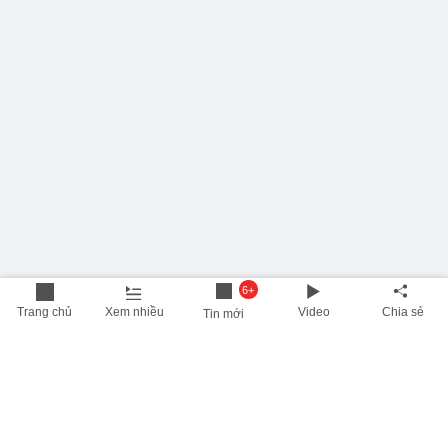
6+
Trang chủ
Xem nhiều
Video
Chia sẻ
Tin mới