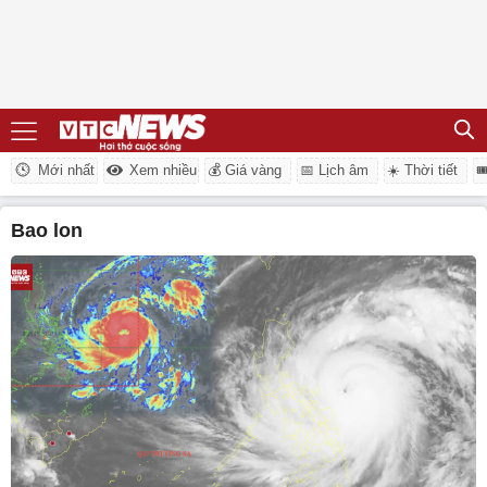
Mới nhất
Xem nhiều
💰 Giá vàng
📅 Lịch âm
☀️ Thời tiết

bao lon