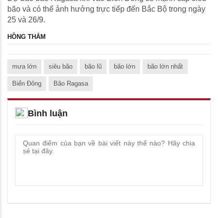
bão và có thể ảnh hưởng trực tiếp đến Bắc Bộ trong ngày
25 và 26/9.
HỒNG THẮM
mưa lớn
siêu bão
bão lũ
bão lớn
bão lớn nhất
Biển Đông
Bão Ragasa
Bình luận