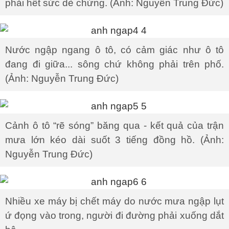
phải hết sức dè chừng. (Ảnh: Nguyễn Trung Đức)
Nước ngập ngang ô tô, có cảm giác như ô tô
đang đi giữa... sông chứ không phải trên phố.
(Ảnh: Nguyễn Trung Đức)
Cảnh ô tô “rẽ sóng” băng qua - kết quả của trận
mưa lớn kéo dài suốt 3 tiếng đồng hồ. (Ảnh:
Nguyễn Trung Đức)
Nhiều xe máy bị chết máy do nước mưa ngập lụt
ứ đọng vào trong, người đi đường phải xuống dắt