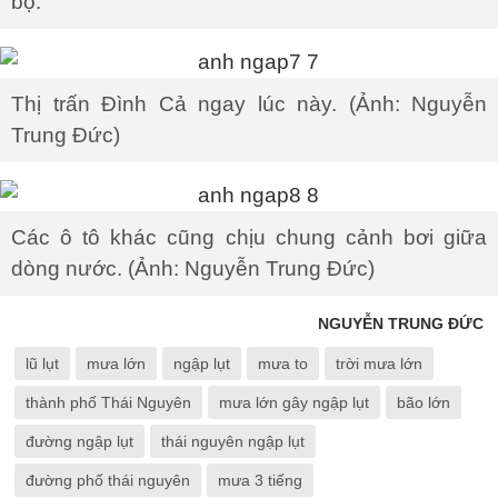
bộ.
Thị trấn Đình Cả ngay lúc này. (Ảnh: Nguyễn
Trung Đức)
Các ô tô khác cũng chịu chung cảnh bơi giữa
dòng nước. (Ảnh: Nguyễn Trung Đức)
NGUYỄN TRUNG ĐỨC
lũ lụt
mưa lớn
ngập lụt
mưa to
trời mưa lớn
thành phố Thái Nguyên
mưa lớn gây ngập lụt
bão lớn
đường ngập lụt
thái nguyên ngập lụt
đường phố thái nguyên
mưa 3 tiếng