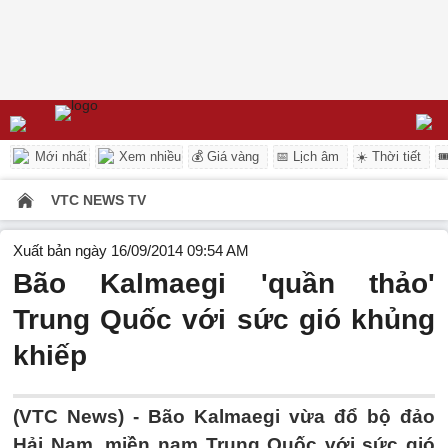
Mới nhất
Xem nhiều
💰 Giá vàng
📅 Lịch âm
☀️ Thời tiết

VTC NEWS TV
Xuất bản ngày 16/09/2014 09:54 AM
Bão Kalmaegi 'quần thảo'
Trung Quốc với sức gió khủng
khiếp
(VTC News) - Bão Kalmaegi vừa đổ bộ đảo
Hải Nam, miền nam Trung Quốc với sức gió