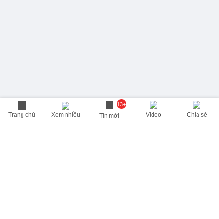
13+
Trang chủ
Xem nhiều
Video
Chia sẻ
Tin mới