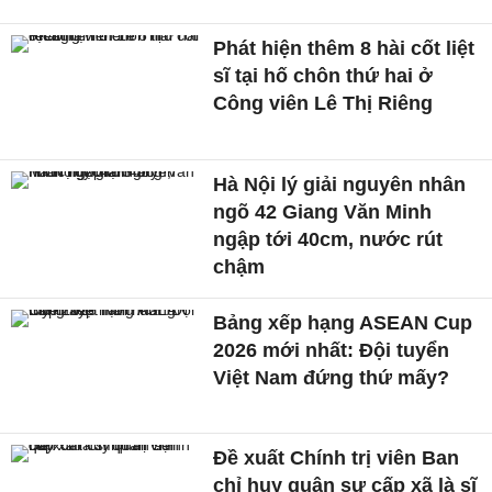
Phát hiện thêm 8 hài cốt liệt
sĩ tại hố chôn thứ hai ở
Công viên Lê Thị Riêng
Hà Nội lý giải nguyên nhân
ngõ 42 Giang Văn Minh
ngập tới 40cm, nước rút
chậm
Bảng xếp hạng ASEAN Cup
2026 mới nhất: Đội tuyển
Việt Nam đứng thứ mấy?
Đề xuất Chính trị viên Ban
chỉ huy quân sự cấp xã là sĩ