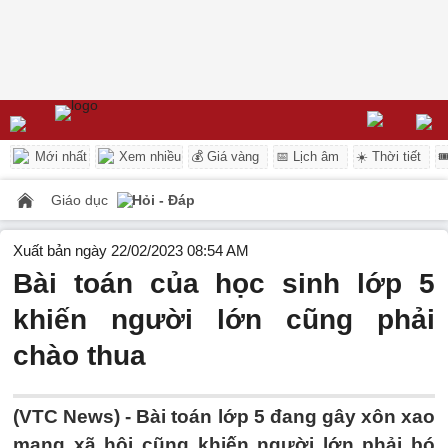
Mới nhất
Xem nhiều
💰 Giá vàng
📅 Lịch âm
☀️ Thời tiết

Giáo dục
Hỏi - Đáp
Xuất bản ngày 22/02/2023 08:54 AM
Bài toán của học sinh lớp 5
khiến người lớn cũng phải
chào thua
(VTC News) -
Bài toán lớp 5 đang gây xôn xao
mạng xã hội cũng khiến người lớn phải bó