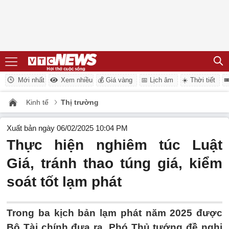
Mới nhất
Xem nhiều
💰 Giá vàng
📅 Lịch âm
☀️ Thời tiết

Kinh tế
Thị trường
Xuất bản ngày 06/02/2025 10:04 PM
Thực hiện nghiêm túc Luật
Giá, tránh thao túng giá, kiểm
soát tốt lạm phát
Trong ba kịch bản lạm phát năm 2025 được
Bộ Tài chính đưa ra, Phó Thủ tướng đề nghị