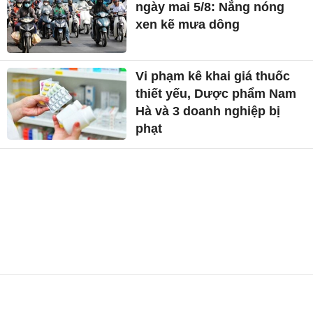
ngày mai 5/8: Nắng nóng
xen kẽ mưa dông
Vi phạm kê khai giá thuốc
thiết yếu, Dược phẩm Nam
Hà và 3 doanh nghiệp bị
phạt