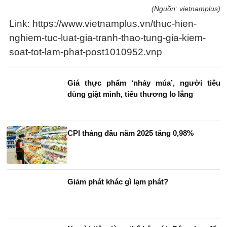
(Nguồn: vietnamplus)
Link: https://www.vietnamplus.vn/thuc-hien-
nghiem-tuc-luat-gia-tranh-thao-tung-gia-kiem-
soat-tot-lam-phat-post1010952.vnp
Giá thực phẩm ‘nhảy múa’, người tiêu
dùng giật mình, tiểu thương lo lắng
CPI tháng đầu năm 2025 tăng 0,98%
Giảm phát khác gì lạm phát?