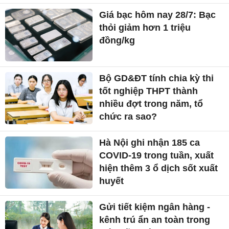
Giá bạc hôm nay 28/7: Bạc
thỏi giảm hơn 1 triệu
đồng/kg
Bộ GD&ĐT tính chia kỳ thi
tốt nghiệp THPT thành
nhiều đợt trong năm, tổ
chức ra sao?
Hà Nội ghi nhận 185 ca
COVID-19 trong tuần, xuất
hiện thêm 3 ổ dịch sốt xuất
huyết
Gửi tiết kiệm ngân hàng -
kênh trú ẩn an toàn trong