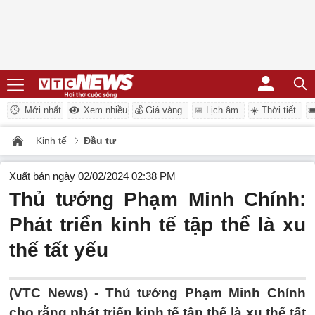
Mới nhất
Xem nhiều
💰 Giá vàng
📅 Lịch âm
☀️ Thời tiết

Kinh tế
Đầu tư
Xuất bản ngày 02/02/2024 02:38 PM
Thủ tướng Phạm Minh Chính:
Phát triển kinh tế tập thể là xu
thế tất yếu
(VTC News) -
Thủ tướng Phạm Minh Chính
cho rằng phát triển kinh tế tập thể là xu thế tất