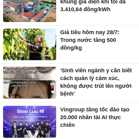
khung giá điện khí tối đa
3.410,64 đồng/kWh
Giá tiêu hôm nay 28/7:
Trong nước tăng 500
đồng/kg
'Sinh viên ngành y cần biết
cách quản lý cảm xúc,
không được trút lên người
bệnh'
Vingroup tăng tốc đào tạo
20.000 nhân tài AI thực
chiến