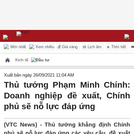
Mới nhất
Xem nhiều
💰 Giá vàng
📅 Lịch âm
☀️ Thời tiết

Kinh tế
Đầu tư
Xuất bản ngày 26/09/2021 11:04 AM
Thủ tướng Phạm Minh Chính:
Doanh nghiệp đề xuất, Chính
phủ sẽ nỗ lực đáp ứng
(VTC News) -
Thủ tướng khẳng định Chính
phủ sẽ nỗ lực đáp ứng các yêu cầu, đề xuất