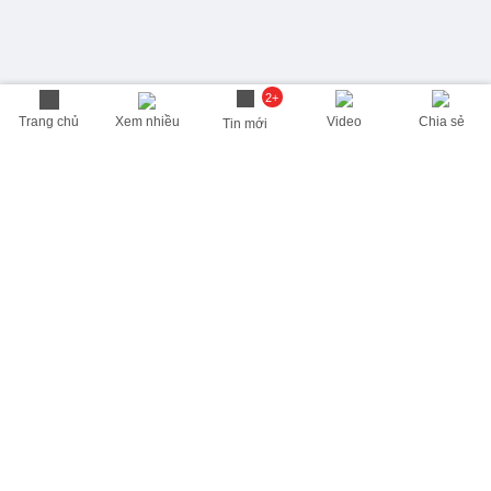
2+
Trang chủ
Xem nhiều
Video
Chia sẻ
Tin mới
THÔNG TIN HỮU ÍCH
Cập nhật nhanh các thông tin được quan tâm mỗi ngày