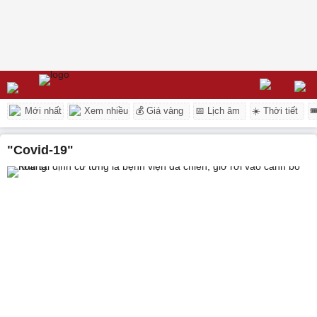
Mới nhất
Xem nhiều
💰 Giá vàng
📅 Lịch âm
☀️ Thời tiết

"Covid-19"