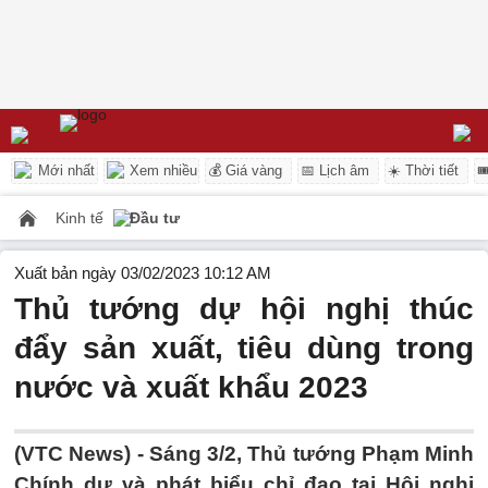
Mới nhất
Xem nhiều
💰 Giá vàng
📅 Lịch âm
☀️ Thời tiết

Kinh tế
Đầu tư
Xuất bản ngày 03/02/2023 10:12 AM
Thủ tướng dự hội nghị thúc
đẩy sản xuất, tiêu dùng trong
nước và xuất khẩu 2023
(VTC News) -
Sáng 3/2, Thủ tướng Phạm Minh
Chính dự và phát biểu chỉ đạo tại Hội nghị