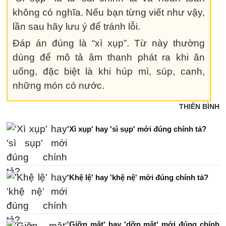
không có nghĩa. Nếu bạn từng viết như vậy,
lần sau hãy lưu ý để tránh lỗi.
Đáp án đúng là “xì xụp”. Từ này thường
dùng để mô tả âm thanh phát ra khi ăn
uống, đặc biệt là khi húp mì, súp, canh,
những món có nước.
THIÊN BÌNH
'Xì xụp' hay 'sì sụp' mới đúng chính tả?
'Khệ lệ' hay 'khệ nệ' mới đúng chính tả?
'Giỡn mặt' hay 'dỡn mặt' mới đúng chính