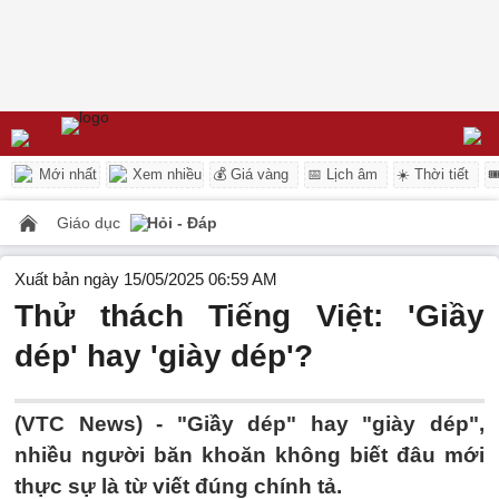
Mới nhất
Xem nhiều
💰 Giá vàng
📅 Lịch âm
☀️ Thời tiết

Giáo dục
Hỏi - Đáp
Xuất bản ngày 15/05/2025 06:59 AM
Thử thách Tiếng Việt: 'Giầy
dép' hay 'giày dép'?
(VTC News) -
"Giầy dép" hay "giày dép",
nhiều người băn khoăn không biết đâu mới
thực sự là từ viết đúng chính tả.