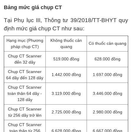
Bảng mức giá chụp CT
Tại Phụ lục III, Thông tư 39/2018/TT-BHYT quy
định mức giá chụp CT như sau:
Hạng mục (Phương
Không thuốc cản
Có thuốc cản quang
pháp chụp CT)
quang
Chụp CT Scanner
519.000 đồng
628.000 đồng
đến 32 dãy
Chụp CT Scanner
1.442.000 đồng
1.697.000 đồng
64 dãy đến 128 dãy
Chụp CT Scanner
toàn thân 64 dãy -
3.119.000 đồng
3.446.000 đồng
128 dãy
Chụp CT Scanner
2.725.000 đồng
2.980.000 đồng
từ 256 dãy trở lên
Chụp CT Scanner
toàn thân từ 256
6.628.000 đồng
6.667.000 đồng