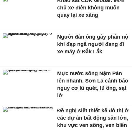
Khảo sát CDK Global: 94%
chủ xe điện không muốn
quay lại xe xăng
Người đàn ông gây phẫn nộ
khi đạp ngã người đang đi
xe máy ở Đắk Lắk
Mực nước sông Nậm Pàn
lên nhanh, Sơn La cảnh báo
nguy cơ lũ quét, lũ ống, sạt
lở
Đề nghị siết thiết kế đô thị ở
các dự án bất động sản lớn,
khu vực ven sông, ven biển