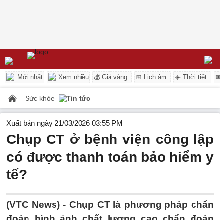
Mới nhất
Xem nhiều
💰 Giá vàng
📅 Lịch âm
☀️ Thời tiết

Sức khỏe
Tin tức
Xuất bản ngày 21/03/2026 03:55 PM
Chụp CT ở bệnh viện công lập
có được thanh toán bảo hiểm y
tế?
(VTC News) -
Chụp CT là phương pháp chẩn
đoán hình ảnh chất lượng cao chẩn đoán