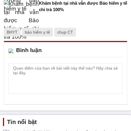
Khám bệnh tại nhà vẫn được Bảo hiểm y tế
chi trả 100%
BHYT
bảo hiểm y tế
chụp CT
Bình luận
Tin nổi bật