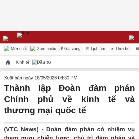
Mới nhất
Xem nhiều
💰 Giá vàng
📅 Lịch âm
☀️ Thời tiết

Kinh tế
Đầu tư
Xuất bản ngày 18/05/2026 08:30 PM
Thành lập Đoàn đàm phán
Chính phủ về kinh tế và
thương mại quốc tế
(VTC News) -
Đoàn đàm phán có nhiệm vụ
tham mưu chiến lược, chủ trì đàm phán và