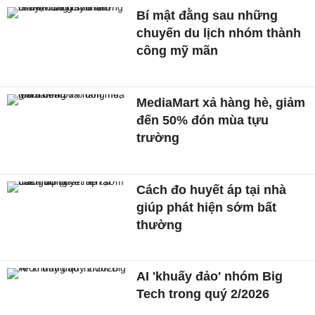
Bí mật đằng sau những
chuyến du lịch nhóm thành
công mỹ mãn
MediaMart xả hàng hè, giảm
đến 50% đón mùa tựu
trường
Cách đo huyết áp tại nhà
giúp phát hiện sớm bất
thường
AI 'khuấy đảo' nhóm Big
Tech trong quý 2/2026