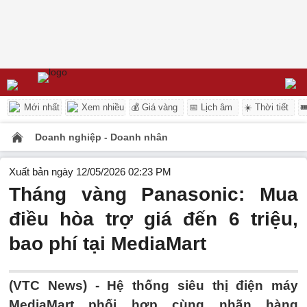
Mới nhất
Xem nhiều
💰 Giá vàng
📅 Lịch âm
☀️ Thời tiết

Doanh nghiệp - Doanh nhân
Xuất bản ngày 12/05/2026 02:23 PM
Tháng vàng Panasonic: Mua
điều hòa trợ giá đến 6 triệu,
bao phí tại MediaMart
(VTC News) -
Hệ thống siêu thị điện máy
MediaMart phối hợp cùng nhãn hàng