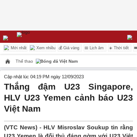
Mới nhất
Xem nhiều
💰 Giá vàng
📅 Lịch âm
☀️ Thời tiết

Thể thao
Bóng đá Việt Nam
Cập nhật lúc 04:19 PM ngày 12/09/2023
Thắng đậm U23 Singapore,
HLV U23 Yemen cảnh báo U23
Việt Nam
(VTC News) -
HLV Misroslav Soukup tin rằng
U23 Yemen là đối thủ đáng gờm với U23 Việt