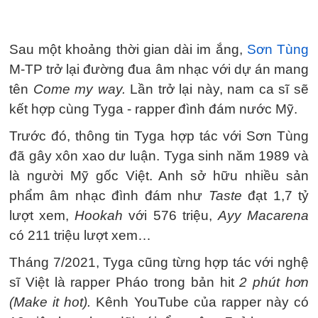
Sau một khoảng thời gian dài im ắng,
Sơn Tùng
M-TP trở lại đường đua âm nhạc với dự án mang
tên
Come my way.
Lần trở lại này, nam ca sĩ sẽ
kết hợp cùng Tyga - rapper đình đám nước Mỹ.
Trước đó, thông tin Tyga hợp tác với Sơn Tùng
đã gây xôn xao dư luận. Tyga sinh năm 1989 và
là người Mỹ gốc Việt. Anh sở hữu nhiều sản
phẩm âm nhạc đình đám như
Taste
đạt 1,7 tỷ
lượt xem,
Hookah
với 576 triệu,
Ayy Macarena
có 211 triệu lượt xem…
Tháng 7/2021, Tyga cũng từng hợp tác với nghệ
sĩ Việt là rapper Pháo trong bản hit
2 phút hơn
(Make it hot).
Kênh YouTube của rapper này có