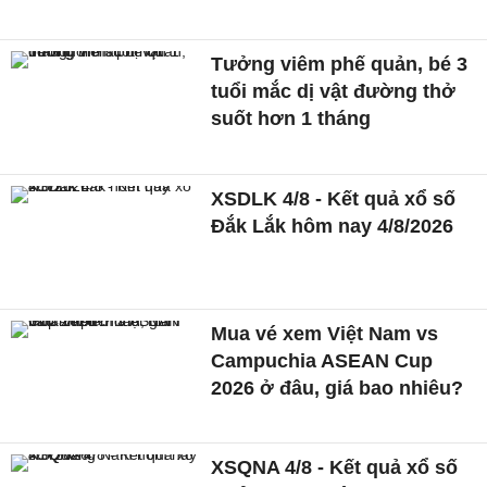
Tưởng viêm phế quản, bé 3
tuổi mắc dị vật đường thở
suốt hơn 1 tháng
XSDLK 4/8 - Kết quả xổ số
Đắk Lắk hôm nay 4/8/2026
Mua vé xem Việt Nam vs
Campuchia ASEAN Cup
2026 ở đâu, giá bao nhiêu?
XSQNA 4/8 - Kết quả xổ số