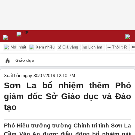
Mới nhất
Xem nhiều
💰 Giá vàng
📅 Lịch âm
☀️ Thời tiết

Giáo dục
Xuất bản ngày 30/07/2019 12:10 PM
Sơn La bổ nhiệm thêm Phó
giám đốc Sở Giáo dục và Đào
tạo
Phó Hiệu trưởng trường Chính trị tỉnh Sơn La
Cầm Văn An được điều động bổ nhiệm giữ