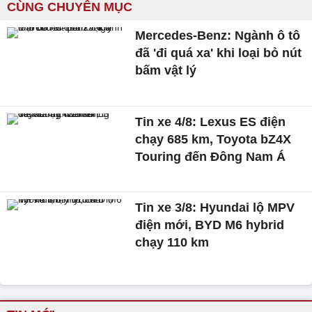
CÙNG CHUYÊN MỤC
Mercedes-Benz: Ngành ô tô
đã 'đi quá xa' khi loại bỏ nút
bấm vật lý
Tin xe 4/8: Lexus ES điện
chạy 685 km, Toyota bZ4X
Touring đến Đông Nam Á
Tin xe 3/8: Hyundai lộ MPV
điện mới, BYD M6 hybrid
chạy 110 km