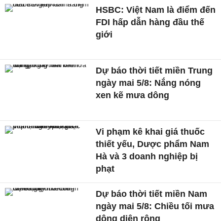
HSBC: Việt Nam là điểm đến
FDI hấp dẫn hàng đầu thế
giới
Dự báo thời tiết miền Trung
ngày mai 5/8: Nắng nóng
xen kẽ mưa dông
Vi phạm kê khai giá thuốc
thiết yếu, Dược phẩm Nam
Hà và 3 doanh nghiệp bị
phạt
Dự báo thời tiết miền Nam
ngày mai 5/8: Chiều tối mưa
dông diện rộng