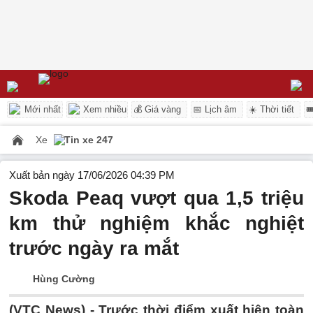
Mới nhất
Xem nhiều
💰 Giá vàng
📅 Lịch âm
☀️ Thời tiết

Xe
Tin xe 247
Xuất bản ngày 17/06/2026 04:39 PM
Skoda Peaq vượt qua 1,5 triệu
km thử nghiệm khắc nghiệt
trước ngày ra mắt
Hùng Cường
(VTC News) -
Trước thời điểm xuất hiện toàn