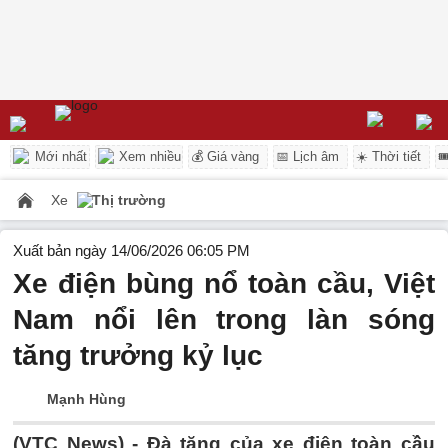
Mới nhất
Xem nhiều
💰 Giá vàng
📅 Lịch âm
☀️ Thời tiết

Xe
Thị trường
Xuất bản ngày 14/06/2026 06:05 PM
Xe điện bùng nổ toàn cầu, Việt
Nam nổi lên trong làn sóng
tăng trưởng kỷ lục
Mạnh Hùng
(VTC News) -
Đà tăng của xe điện toàn cầu