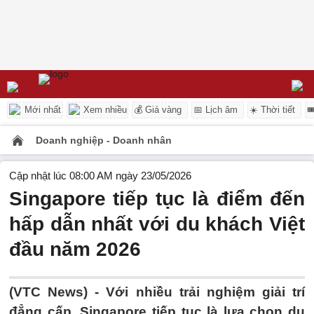
Mới nhất
Xem nhiều
💰 Giá vàng
📅 Lịch âm
☀️ Thời tiết

Doanh nghiệp - Doanh nhân
Cập nhật lúc 08:00 AM ngày 23/05/2026
Singapore tiếp tục là điểm đến
hấp dẫn nhất với du khách Việt
đầu năm 2026
(VTC News) -
Với nhiều trải nghiệm giải trí
đẳng cấp, Singapore tiếp tục là lựa chọn du