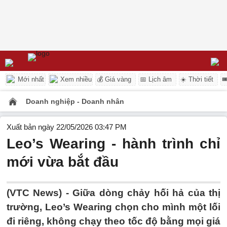
Mới nhất
Xem nhiều
💰 Giá vàng
📅 Lịch âm
☀️ Thời tiết

Doanh nghiệp - Doanh nhân
Xuất bản ngày 22/05/2026 03:47 PM
Leo’s Wearing - hành trình chỉ
mới vừa bắt đầu
(VTC News) -
Giữa dòng chảy hối hả của thị
trường, Leo’s Wearing chọn cho mình một lối
đi riêng, không chạy theo tốc độ bằng mọi giá