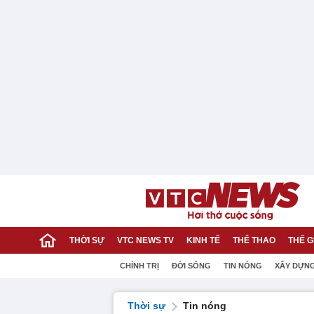
THỜI SỰ
VTC NEWS TV
KINH TẾ
THỂ THAO
THẾ G
CHÍNH TRỊ
ĐỜI SỐNG
TIN NÓNG
XÂY DỰN
Thời sự
Tin nóng