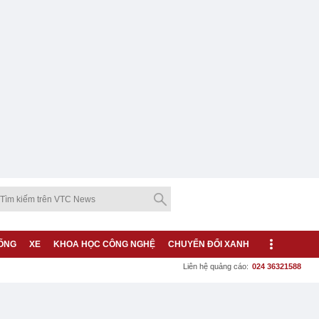
ỐNG
XE
KHOA HỌC CÔNG NGHỆ
CHUYỂN ĐỔI XANH
Liên hệ quảng cáo:
024 36321588