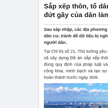
Sắp xếp thôn, tổ dâ
đứt gãy của dân là
Sau sáp nhập, các địa phương c
dân cư, tránh để dữ liệu bị ng
người dân.
Tại Chỉ thị số 21, Thủ tướng yê
xã xây dựng Đề án sắp xếp thôn
đúng quy định của pháp luật v
công khai, minh bạch và tạo sự 
hoàn thành trước ngày 30/6.