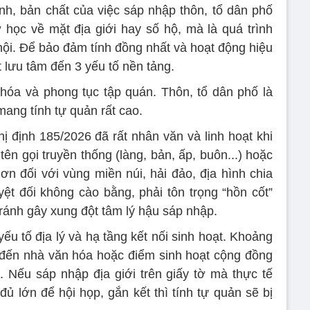
h, bản chất của việc sáp nhập thôn, tổ dân phố
học về mặt địa giới hay số hộ, mà là quá trình
hội. Để bảo đảm tính đồng nhất và hoạt động hiệu
 lưu tâm đến 3 yếu tố nền tảng.
n hóa và phong tục tập quán. Thôn, tổ dân phố là
ang tính tự quản rất cao.
 định 185/2026 đã rất nhân văn và linh hoạt khi
ên gọi truyền thống (làng, bản, ấp, buôn...) hoặc
ơn đối với vùng miền núi, hải đảo, địa hình chia
yệt đối không cào bằng, phải tôn trọng “hồn cốt”
ránh gây xung đột tâm lý hậu sáp nhập.
u tố địa lý và hạ tầng kết nối sinh hoạt. Khoảng
h đến nhà văn hóa hoặc điểm sinh hoạt cộng đồng
 Nếu sáp nhập địa giới trên giấy tờ mà thực tế
ủ lớn để hội họp, gắn kết thì tính tự quản sẽ bị