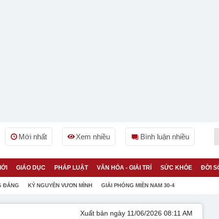
Mới nhất
Xem nhiều
Bình luận nhiều
IỚI
GIÁO DỤC
PHÁP LUẬT
VĂN HÓA - GIẢI TRÍ
SỨC KHỎE
ĐỜI S
G ĐẢNG
KỶ NGUYÊN VƯƠN MÌNH
GIẢI PHÓNG MIỀN NAM 30-4
Xuất bản ngày 11/06/2026 08:11 AM